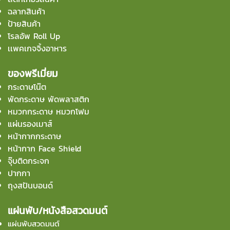
ฉลากสินค้า
ป้ายสินค้า
โรลอัพ Roll Up
เเพคเกจจิ้งอาหาร
ของพรีเมี่ยม
กระดาษโน๊ต
พัดกระดาษ พัดพลาสติก
หมวกกระดาษ หมวกโฟม
แผ่นรองเมาส์
หน้ากากกระดาษ
หน้ากาก Face Shield
จุ๊บติดกระจก
ปากกา
ถุงสปันบอนด์
แผ่นพับ/หนังสือสวดมนต์
แผ่นพับสวดมนต์