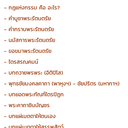
- กฎแห่งกรรม คือ อะไร?
- คำบูชาพระรัตนตรัย
- คำกราบพระรัตนตรัย
- นมัสการพระรัตนตรัย
- ขอขมาพระรัตนตรัย
- ไตรสรณคมน์
- บทถวายพรพระ (อิติปิโส)
- พุทธชัยมงคลคาถา (พาหุงฯ) - ชัยปริตร (มหากาฯ)
- บทยอดพระกัณฑ์ไตรปิฏก
- พระคาถาชินบัญชร
- บทแผ่เมตตาให้ตนเอง
- บทแผ่เมตตาให้สรรพสัตว์