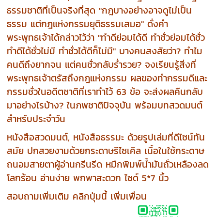
ธรรมชาติที่เป็นจริงที่สุด "กฎบางอย่างอาจดูไม่เป็น
ธรรม แต่กฎแห่งกรรมยุติธรรมเสมอ" ดั่งคำ
พระพุทธเจ้าได้กล่าวไว้ว่า "ทำดีย่อมได้ดี ทำชั่วย่อมได้ชั่ว
ทำดีได้ชั่วไม่มี ทำชั่วได้ดีก็ไม่มี" บางคนสงสัยว่า? ทำไม
คนดีถึงยากจน แต่คนชั่วกลับร่ำรวย? จงเรียนรู้สิ่งที่
พระพุทธเจ้าตรัสถึงกฎแห่งกรรม ผลของทำกรรมดีและ
กรรมชั่วในอดีตชาติที่เราทำไว้ 63 ข้อ จะส่งผลคืนกลับ
มาอย่างไรบ้าง? ในภพชาติปัจจุบัน พร้อมบทสวดมนต์
สำหรับประจำวัน
หนังสือสวดมนต์, หนังสือธรรมะ ด้วยรูปเล่มที่ดีไซน์ทัน
สมัย ปกสวยงามด้วยกระดาษรีไซเคิล เนื้อในใช้กระดาษ
ถนอมสายตาผู้อ่านกรีนรีด หมึกพิมพ์น้ำมันถั่วเหลืองลด
โลกร้อน อ่านง่าย พกพาสะดวก ไซด์ 5*7 นิ้ว
สอบถามเพิ่มเติม คลิกปุ่มนี้ เพิ่มเพื่อน