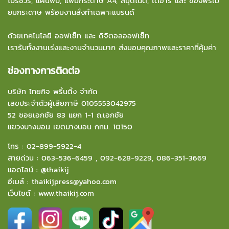
โบรชัวร์, แผ่นพับ, แฟ้มกระดาษ A4, สมุดโน๊ต, ไดอารี่ และ ของพรีเมี่
ยมกระดาษ พร้อมงานสั่งทำเฉพาะแบรนด์
ด้วยเทคโนโลยี ออฟเซ็ท และ ดิจิตอลออฟเซ็ท
เรารับทั้งงานเร่งและงานจำนวนมาก ส่งมอบคุณภาพและราคาที่คุ้มค่า
ช่องทางการติดต่อ
บริษัท ไทยกิจ พริ้นติ้ง จำกัด
เลขประจำตัวผู้เสียภาษี 0105553042975
52 ซอยเอกชัย 83 แยก 1-1 ถ.เอกชัย
แขวงบางบอน
เขตบางบอน กทม. 10150
โทร :
02-899-5922-4
สายด่วน :
063-536-6459
,
092-628-9229
,
086-351-3669
แอดไลน์ :
@thaikij
อีเมล์
:
thaikijpress@yahoo.com
เว็บไซต์ :
www.thaikij.com