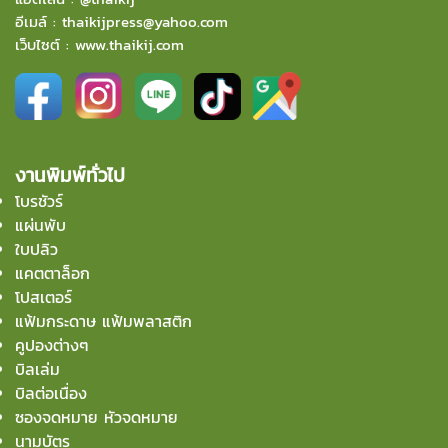
อีเมล์
:
thaikijpress@yahoo.com
เว็บไซต์ :
www.thaikij.com
งานพิมพ์ทั่วไป
โบรชัวร์
แผ่นพับ
ใบปลิว
แคตตาล็อก
โปสเตอร์
แฟ้มกระดาษ แฟ้มพลาสติก
คูปองต่างๆ
บิลเล่ม
บิลต่อเนื่อง
ซองจดหมาย หัวจดหมาย
นามบัตร