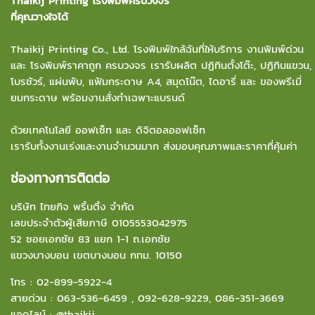
Thaikij Printing โรงพิมพ์ครบวงจร
ที่คุณวางใจได้
Thaikij Printing Co., Ltd.
โรงพิมพ์ใกล้ฉัน
ที่ให้บริการ งานพิมพ์ด่วน
และ โรงพิมพ์ราคาถูก ครบวงจร เรารับผลิต ปฏิทินตั้งโต๊ะ, ปฏิทินแขวน,
โบรชัวร์, แผ่นพับ, แฟ้มกระดาษ A4, สมุดโน๊ต, ไดอารี่ และ ของพรีเมี่
ยมกระดาษ พร้อมงานสั่งทำเฉพาะแบรนด์
ด้วยเทคโนโลยี ออฟเซ็ท และ ดิจิตอลออฟเซ็ท
เรารับทั้งงานเร่งและงานจำนวนมาก ส่งมอบคุณภาพและราคาที่คุ้มค่า
ช่องทางการติดต่อ
บริษัท ไทยกิจ พริ้นติ้ง จำกัด
เลขประจำตัวผู้เสียภาษี 0105553042975
52 ซอยเอกชัย 83 แยก 1-1 ถ.เอกชัย
แขวงบางบอน
เขตบางบอน กทม. 10150
โทร :
02-899-5922-4
สายด่วน :
063-536-6459
,
092-628-9229
,
086-351-3669
แอดไลน์ :
@thaikij