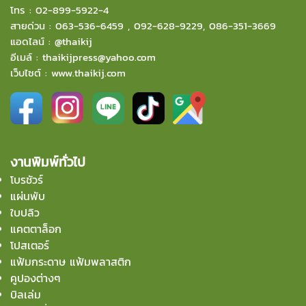
โทร :
02-899-5922-4
สายด่วน :
063-536-6459
,
092-628-9229
,
086-351-3669
แอดไลน์ :
@thaikij
อีเมล์
:
thaikijpress@yahoo.com
เว็บไซต์ :
www.thaikij.com
งานพิมพ์ทั่วไป
โบรชัวร์
แผ่นพับ
ใบปลิว
แคตตาล็อก
โปสเตอร์
แฟ้มกระดาษ แฟ้มพลาสติก
คูปองต่างๆ
บิลเล่ม