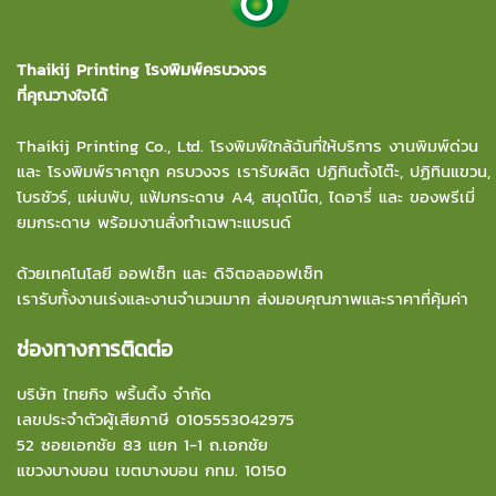
Thaikij Printing โรงพิมพ์ครบวงจร
ที่คุณวางใจได้
Thaikij Printing Co., Ltd.
โรงพิมพ์ใกล้ฉัน
ที่ให้บริการ งานพิมพ์ด่วน
และ โรงพิมพ์ราคาถูก ครบวงจร เรารับผลิต ปฏิทินตั้งโต๊ะ, ปฏิทินแขวน,
โบรชัวร์, แผ่นพับ, แฟ้มกระดาษ A4, สมุดโน๊ต, ไดอารี่ และ ของพรีเมี่
ยมกระดาษ พร้อมงานสั่งทำเฉพาะแบรนด์
ด้วยเทคโนโลยี ออฟเซ็ท และ ดิจิตอลออฟเซ็ท
เรารับทั้งงานเร่งและงานจำนวนมาก ส่งมอบคุณภาพและราคาที่คุ้มค่า
ช่องทางการติดต่อ
บริษัท ไทยกิจ พริ้นติ้ง จำกัด
เลขประจำตัวผู้เสียภาษี 0105553042975
52 ซอยเอกชัย 83 แยก 1-1 ถ.เอกชัย
แขวงบางบอน
เขตบางบอน กทม. 10150