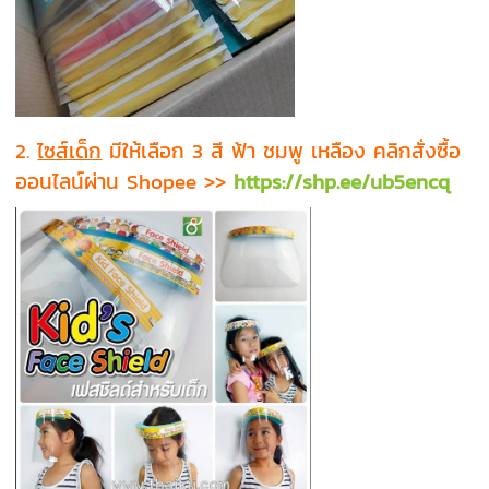
2.
ไซส์เด็ก
มีให้เลือก 3 สี ฟ้า ชมพู เหลือง คลิกสั่งซื้อ
ออนไลน์ผ่าน Shopee >>
https://shp.ee/ub5encq