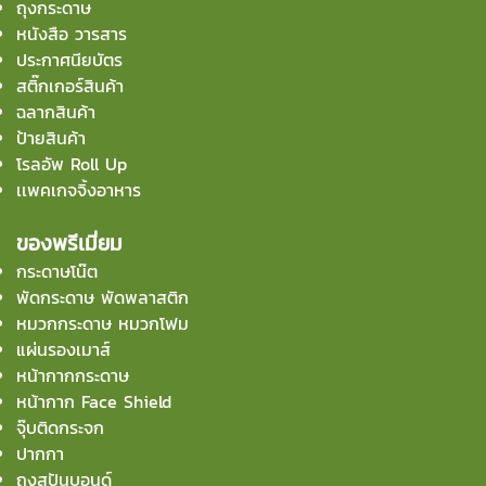
ถุงกระดาษ
หนังสือ วารสาร
ประกาศนียบัตร
สติ๊กเกอร์สินค้า
ฉลากสินค้า
ป้ายสินค้า
โรลอัพ Roll Up
เเพคเกจจิ้งอาหาร
ของพรีเมี่ยม
กระดาษโน๊ต
พัดกระดาษ พัดพลาสติก
หมวกกระดาษ หมวกโฟม
แผ่นรองเมาส์
หน้ากากกระดาษ
หน้ากาก Face Shield
จุ๊บติดกระจก
ปากกา
ถุงสปันบอนด์