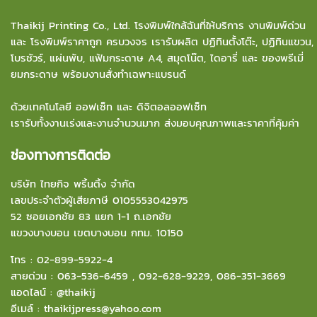
Thaikij Printing Co., Ltd.
โรงพิมพ์ใกล้ฉัน
ที่ให้บริการ งานพิมพ์ด่วน
และ โรงพิมพ์ราคาถูก ครบวงจร เรารับผลิต ปฏิทินตั้งโต๊ะ, ปฏิทินแขวน,
โบรชัวร์, แผ่นพับ, แฟ้มกระดาษ A4, สมุดโน๊ต, ไดอารี่ และ ของพรีเมี่
ยมกระดาษ พร้อมงานสั่งทำเฉพาะแบรนด์
ด้วยเทคโนโลยี ออฟเซ็ท และ ดิจิตอลออฟเซ็ท
เรารับทั้งงานเร่งและงานจำนวนมาก ส่งมอบคุณภาพและราคาที่คุ้มค่า
ช่องทางการติดต่อ
บริษัท ไทยกิจ พริ้นติ้ง จำกัด
เลขประจำตัวผู้เสียภาษี 0105553042975
52 ซอยเอกชัย 83 แยก 1-1 ถ.เอกชัย
แขวงบางบอน
เขตบางบอน กทม. 10150
โทร :
02-899-5922-4
สายด่วน :
063-536-6459
,
092-628-9229
,
086-351-3669
แอดไลน์ :
@thaikij
อีเมล์
:
thaikijpress@yahoo.com