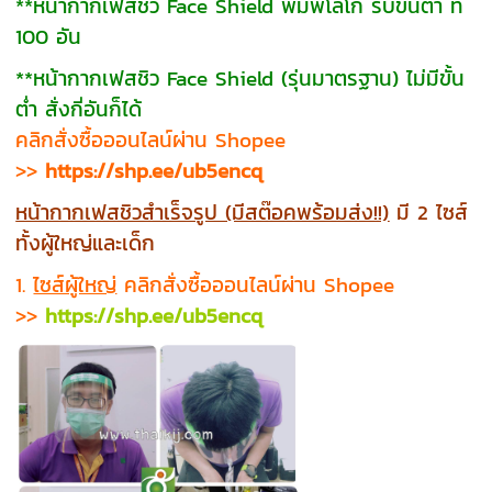
**หน้ากากเฟสชิว Face Shield พิมพ์โลโก้ รับขั้นต่ำ ที่
100 อัน
**หน้ากากเฟสชิว Face Shield (รุ่นมาตรฐาน) ไม่มีขั้น
ต่ำ สั่งกี่อันก็ได้
คลิกสั่งซื้อออนไลน์ผ่าน Shopee
>>
https://shp.ee/ub5encq
หน้ากากเฟสชิวสำเร็จรูป (มีสต๊อคพร้อมส่ง!!)
มี 2 ไซส์
ทั้งผู้ใหญ่และเด็ก
1.
ไซส์ผู้ใหญ่
คลิกสั่งซื้อออนไลน์ผ่าน Shopee
>>
https://shp.ee/ub5encq