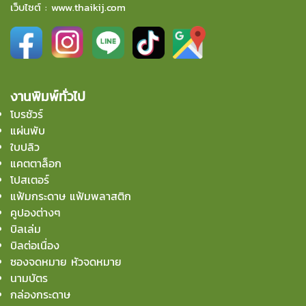
เว็บไซต์ :
www.thaikij.com
งานพิมพ์ทั่วไป
โบรชัวร์
แผ่นพับ
ใบปลิว
แคตตาล็อก
โปสเตอร์
แฟ้มกระดาษ แฟ้มพลาสติก
คูปองต่างๆ
บิลเล่ม
บิลต่อเนื่อง
ซองจดหมาย หัวจดหมาย
นามบัตร
กล่องกระดาษ