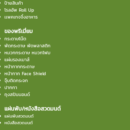
ป้ายสินค้า
โรลอัพ Roll Up
เเพคเกจจิ้งอาหาร
ของพรีเมี่ยม
กระดาษโน๊ต
พัดกระดาษ พัดพลาสติก
หมวกกระดาษ หมวกโฟม
แผ่นรองเมาส์
หน้ากากกระดาษ
หน้ากาก Face Shield
จุ๊บติดกระจก
ปากกา
ถุงสปันบอนด์
แผ่นพับ/หนังสือสวดมนต์
แผ่นพับสวดมนต์
หนังสือสวดมนต์