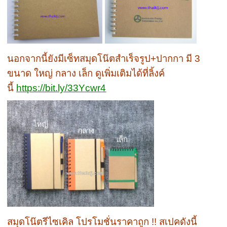
นอกจากนี้ยังมีเซ็ทสมุดโน๊ตสำเร็จรูป+ปากกา มี 3
ขนาด ใหญ่ กลาง เล็ก ดูเพิ่มเติมได้ที่ลิ้งค์
นี้
https://bit.ly/33Ycwr4
สมุดโน๊ตรีไซเคิล โปรโมชั่นราคาถูก !! สเปคดังนี้