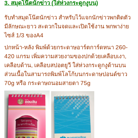
3. สมุดโน๊ตนักข่าว (ใส่ห่วงกระดูกงูบน)
รับทำสมุดโน๊ตนักข่าว สำหรับไว้แจกนักข่าวพกติดตัว
มีลักษณะยาว สะดวกในจดและเปิดใช้งาน พกพาง่าย
ไซส์ 1/3 ของA4
ปกหน้า-หลัง พิมพ์ด้วยกระดาษอาร์ตการ์ดหนา 260-
420 แกรม เพิ่มความสวยงามของปกด้วยเคลือบเงา,
เคลือบด้าน, เคลือบสปอตยูวี ใส่ห่วงกระดูกงูด้านบน
ส่วนเนื้อในสามารถพิมพ์โลโก้บนกระดาษปอนด์ขาว
70g หรือ กระดาษถนอมสายตา 75g