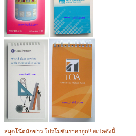
สมุดโน๊ตนักข่าว โปรโมชั่นราคาถูก!! สเปคดังนี้