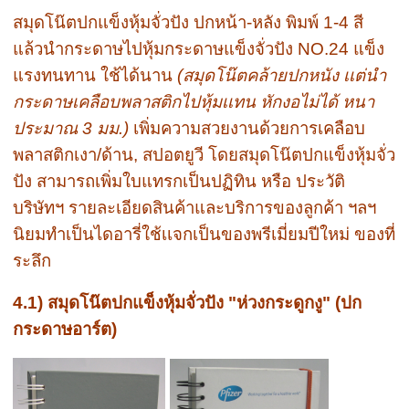
สมุดโน๊ตปกแข็งหุ้มจั่วปัง ปกหน้า-หลัง พิมพ์ 1-4 สี
แล้วนำกระดาษไปหุ้มกระดาษแข็งจั่วปัง NO.24 แข็ง
แรงทนทาน ใช้ได้นาน
(สมุดโน๊ตคล้ายปกหนัง เเต่นำ
กระดาษเคลือบพลาสติกไปหุ้มเเทน หักงอไม่ได้ หนา
ประมาณ 3 มม.)
เพิ่มความสวยงานด้วยการเคลือบ
พลาสติกเงา/ด้าน, สปอตยูวี โดยสมุดโน๊ตปกแข็งหุ้มจั่ว
ปัง สามารถเพิ่มใบแทรกเป็นปฏิทิน หรือ ประวัติ
บริษัทฯ รายละเอียดสินค้าและบริการของลูกค้า ฯลฯ
นิยมทำเป็นไดอารี่ใช้เเจกเป็นของพรีเมี่ยมปีใหม่ ของที่
ระลึก
4.1) สมุดโน๊ตปกแข็งหุ้มจั่วปัง "ห่วงกระดูกงู" (ปก
กระดาษอาร์ต)