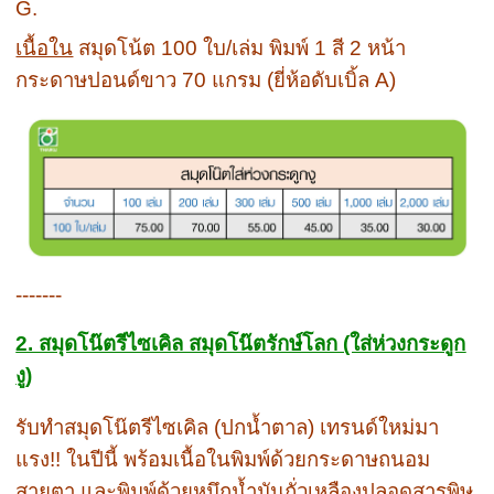
G.
เนื้อใน
สมุดโน้ต 100 ใบ/เล่ม พิมพ์ 1 สี 2 หน้า
กระดาษปอนด์ขาว 70 แกรม (ยี่ห้อดับเบิ้ล A)
-------
2. สมุดโน๊ตรีไซเคิล สมุดโน๊ตรักษ์โลก (ใส่ห่วงกระดูก
งู)
รับทำสมุดโน๊ตรีไซเคิล (ปกน้ำตาล) เทรนด์ใหม่มา
แรง!! ในปีนี้ พร้อมเนื้อในพิมพ์ด้วยกระดาษถนอม
สายตา และพิมพ์ด้วยหมึกน้ำมันถั่วเหลืองปลอดสารพิษ