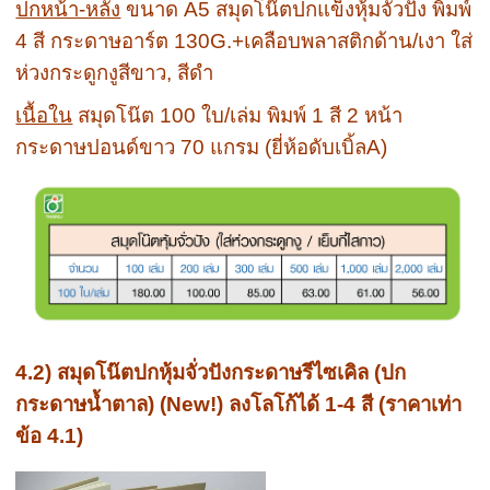
ปกหน้า-หลัง
ขนาด A5 สมุดโน๊ตปกแข็งหุ้มจั่วปัง พิมพ์
4 สี กระดาษอาร์ต 130G.+เคลือบพลาสติกด้าน/เงา ใส่
ห่วงกระดูกงูสีขาว, สีดำ
เนื้อใน
สมุดโน๊ต 100 ใบ/เล่ม พิมพ์ 1 สี 2 หน้า
กระดาษปอนด์ขาว 70 แกรม (ยี่ห้อดับเบิ้ลA)
4.2) สมุดโน๊ตปกหุ้มจั่วปังกระดาษรีไซเคิล (ปก
กระดาษน้ำตาล) (New!) ลงโลโก้ได้ 1-4 สี (ราคาเท่า
ข้อ 4.1)