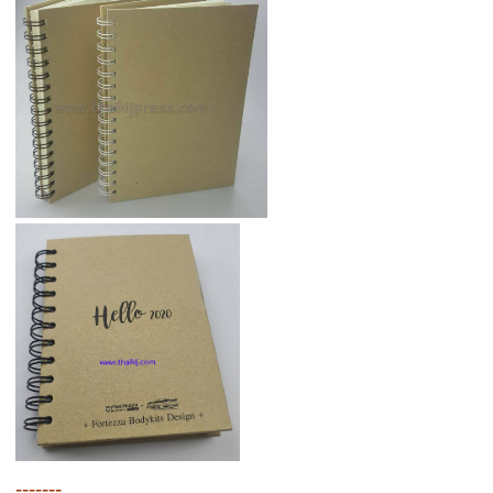
-------