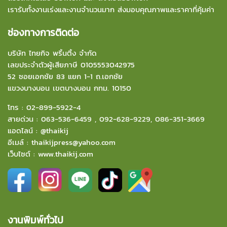
เรารับทั้งงานเร่งและงานจำนวนมาก ส่งมอบคุณภาพและราคาที่คุ้มค่า
ช่องทางการติดต่อ
บริษัท ไทยกิจ พริ้นติ้ง จำกัด
เลขประจำตัวผู้เสียภาษี 0105553042975
52 ซอยเอกชัย 83 แยก 1-1 ถ.เอกชัย
แขวงบางบอน
เขตบางบอน กทม. 10150
โทร :
02-899-5922-4
สายด่วน :
063-536-6459
,
092-628-9229
,
086-351-3669
แอดไลน์ :
@thaikij
อีเมล์
:
thaikijpress@yahoo.com
เว็บไซต์ :
www.thaikij.com
งานพิมพ์ทั่วไป