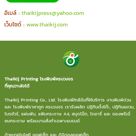
อีเมล์ :
thaikijpress@yahoo.com
เว็บไซด์ :
www.thaikij.com
Thaikij Printing โรงพิมพ์ครบวงจร
ที่คุณวางใจได้
Thaikij Printing Co., Ltd.
โรงพิมพ์ใกล้ฉัน
ที่ให้บริการ งานพิมพ์ด่วน
และ โรงพิมพ์ราคาถูก ครบวงจร เรารับผลิต ปฏิทินตั้งโต๊ะ, ปฏิทินแขวน,
โบรชัวร์, แผ่นพับ, แฟ้มกระดาษ A4, สมุดโน๊ต, ไดอารี่ และ ของพรีเมี่
ยมกระดาษ พร้อมงานสั่งทำเฉพาะแบรนด์
ด้วยเทคโนโลยี ออฟเซ็ท และ ดิจิตอลออฟเซ็ท