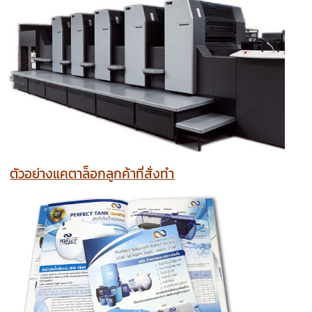
ตัวอย่างแคตาล็อกลูกค้าที่สั่งทำ