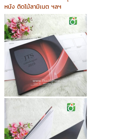
หนัง ติดไม้ลามิเนต ฯลฯ