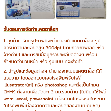
ขั้นตอนการจัดทำเเคตตาล็อก
1. ลูกค้าเตรียมรูปภาพที่จะนำมาลงในแคตตาล็อค รูป
ควรมีความละเอียดสูง 300dpi (โดยถ่ายภาพเอง หรือ
จ้างถ่าย) และเตรียมข้อมูลรายละเอียดต่างๆ
พร้อม
กำหนดจำนวนหน้า หรือ รูปแบบ ที่จะสั่งทำ
2. นำรูปและข้อมูลต่างๆ นำมาออกแบบแคตตาล็อกให้
สวยงาม โดยออกแบบเองโรงพิมพ์รับไฟล์
Illusatrator(ai) หรือ photoshop และตั้งเป็นโหมด
CMYK ตั้งงานเผื่อตัดตก 3 มม.รอบด้าน (ไม่นิยมใช้ไฟล์
word, excel, powerpoint เนื่องจากไม่รองรับในระบบ
ในโรงพิมพ์เนื่องจากความละเอียดของงานไม่คมชัด)