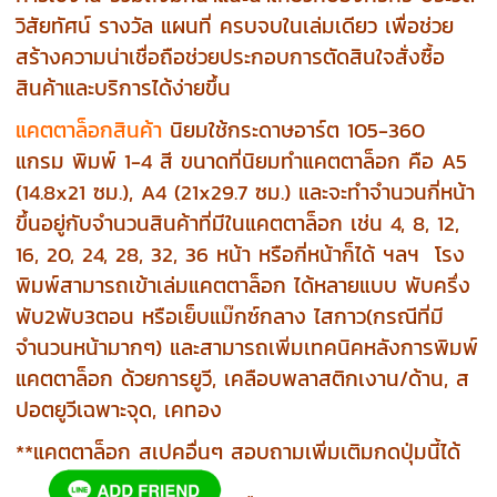
วิสัยทัศน์ รางวัล แผนที่ ครบจบในเล่มเดียว เพื่อช่วย
สร้างความน่าเชื่อถือช่วยประกอบการตัดสินใจสั่งซื้อ
สินค้าและบริการได้ง่ายขึ้น
แคตตาล็อกสินค้า
นิยมใช้กระดาษอาร์ต 105-360
แกรม พิมพ์ 1-4 สี ขนาดที่นิยมทำแคตตาล็อก คือ A5
(14.8x21 ซม.), A4 (21x29.7 ซม.) และจะทำจำนวนกี่หน้า
ขึ้นอยู่กับจำนวนสินค้าที่มีในแคตตาล็อก เช่น 4, 8, 12,
16, 20, 24, 28, 32, 36 หน้า หรือกี่หน้าก็ได้ ฯลฯ โรง
พิมพ์สามารถเข้าเล่มแคตตาล็อก ได้หลายแบบ พับครึ่ง
พับ2พับ3ตอน หรือเย็บแม๊กซ์กลาง ไสกาว(กรณีที่มี
จำนวนหน้ามากๆ) และสามารถเพิ่มเทคนิคหลังการพิมพ์
แคตตาล็อก ด้วยการยูวี, เคลือบพลาสติกเงาน/ด้าน, ส
ปอตยูวีเฉพาะจุด, เคทอง
**แคตตาล็อก สเปคอื่นๆ สอบถามเพิ่มเติมกดปุ่มนี้ได้