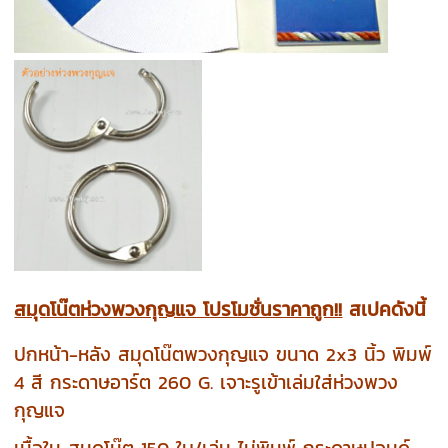
สมุดโน๊ตห่วงพวงกุญแจ โปรโมชั่นราคาถูก!!
สเปคดังนี้
ปกหน้า-หลัง สมุดโน๊ตพวงกุญแจ ขนาด 2x3 นิ้ว พิมพ์
4 สี กระดาษอาร์ต 260 G. เจาะรูเข้าเล่มใส่ห่วงพวง
กุญแจ
เนื้อใน สมุดโน๊ต 150 ใบ/เล่ม ไม่พิมพ์ กระดาษปอนด์