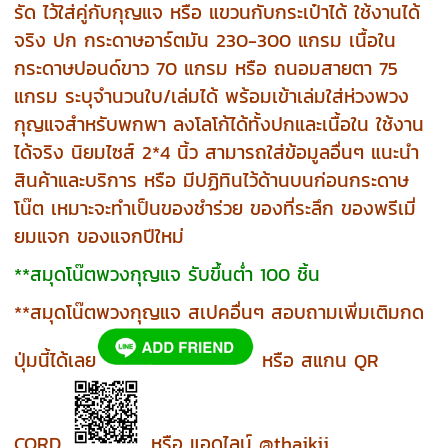
รัด ไว้ใส่คู่กับกุญแจ หรือ แขวนกับกระเป๋าได้ ใช้งานได้
จริง ปก กระดาษอาร์ตมัน 230-300 แกรม เนื้อใน
กระดาษปอนด์ขาว 70 แกรม หรือ ถนอมสายตา 75
แกรม ระบุจำนวนใบ/เล่มได้ พร้อมเข้าเล่มใส่ห่วงพวง
กุญแจสำหรับพกพา ลงโลโก้ได้ทั้งปกและเนื้อใน ใช้งาน
ได้จริง นิยมไซส์ 2*4 นิ้ว สามารถใส่ข้อมูลอื่นๆ แนะนำ
สินค้าและบริการ หรือ มีปฏิทินไว้ด้านบนก่อนกระดาษ
โน๊ต เหมาะจะทำเป็นของชำร่วย ของที่ระลึก ของพรีเมี่
ยมแจก ของแจกปีใหม่
**สมุดโน๊ตพวงกุญแจ รับขึ้นต่ำ 100 ชิ้น
**สมุดโน๊ตพวงกุญแจ สเปคอื่นๆ สอบถามเพิ่มเติมกด
ปุ่มนี้ได้เลย
หรือ สแกน QR
CORD
หรือ แอดไลน์ @thaikij