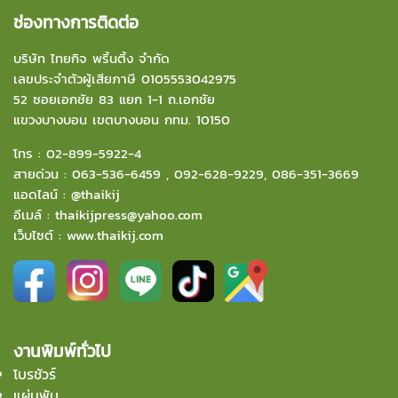
ช่องทางการติดต่อ
บริษัท ไทยกิจ พริ้นติ้ง จำกัด
เลขประจำตัวผู้เสียภาษี 0105553042975
52 ซอยเอกชัย 83 แยก 1-1 ถ.เอกชัย
แขวงบางบอน
เขตบางบอน กทม. 10150
โทร :
02-899-5922-4
สายด่วน :
063-536-6459
,
092-628-9229
,
086-351-3669
แอดไลน์ :
@thaikij
อีเมล์
:
thaikijpress@yahoo.com
เว็บไซต์ :
www.thaikij.com
งานพิมพ์ทั่วไป
โบรชัวร์
แผ่นพับ