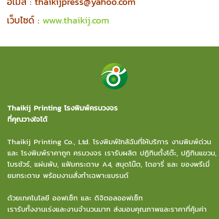
อีเมล์ : thaikijpress@yahoo.com
เว็บไซด์ :
www.thaikij.com
Thaikij Printing โรงพิมพ์ครบวงจร
ที่คุณวางใจได้
Thaikij Printing Co., Ltd.
โรงพิมพ์ใกล้ฉัน
ที่ให้บริการ งานพิมพ์ด่วน
และ โรงพิมพ์ราคาถูก ครบวงจร เรารับผลิต ปฏิทินตั้งโต๊ะ, ปฏิทินแขวน,
โบรชัวร์, แผ่นพับ, แฟ้มกระดาษ A4, สมุดโน๊ต, ไดอารี่ และ ของพรีเมี่
ยมกระดาษ พร้อมงานสั่งทำเฉพาะแบรนด์
ด้วยเทคโนโลยี ออฟเซ็ท และ ดิจิตอลออฟเซ็ท
เรารับทั้งงานเร่งและงานจำนวนมาก ส่งมอบคุณภาพและราคาที่คุ้มค่า