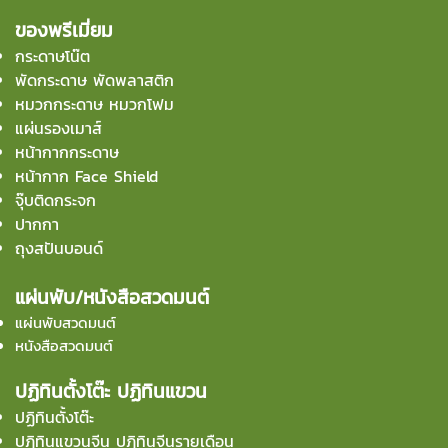
ของพรีเมี่ยม
กระดาษโน๊ต
พัดกระดาษ พัดพลาสติก
หมวกกระดาษ หมวกโฟม
แผ่นรองเมาส์
หน้ากากกระดาษ
หน้ากาก Face Shield
จุ๊บติดกระจก
ปากกา
ถุงสปันบอนด์
แผ่นพับ/หนังสือสวดมนต์
แผ่นพับสวดมนต์
หนังสือสวดมนต์
ปฏิทินตั้งโต๊ะ ปฏิทินแขวน
ปฏิทินตั้งโต๊ะ
ปฏิทินแขวนจีน ปฏิทินจีนรายเดือน