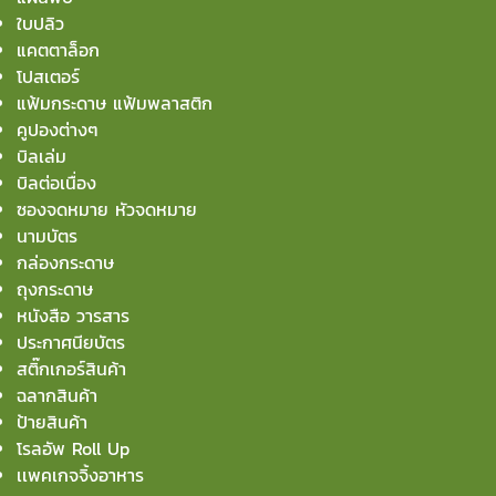
ใบปลิว
แคตตาล็อก
โปสเตอร์
แฟ้มกระดาษ แฟ้มพลาสติก
คูปองต่างๆ
บิลเล่ม
บิลต่อเนื่อง
ซองจดหมาย หัวจดหมาย
นามบัตร
กล่องกระดาษ
ถุงกระดาษ
หนังสือ วารสาร
ประกาศนียบัตร
สติ๊กเกอร์สินค้า
ฉลากสินค้า
ป้ายสินค้า
โรลอัพ Roll Up
เเพคเกจจิ้งอาหาร