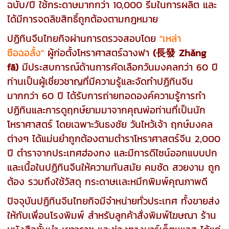
ฉบับ/ปี ใช้กระดาษมากกว่า 10,000 รีมในการผลิต และ
ได้มีการจดลิขสิทธิ์ถูกต้องตามกฎหมาย
ปฏิทินจีนไทยกิจผ่านการตรวจสอบโดย
"เหล่า
ซือฉอลั้ง"
ผู้ก่อตั้งโหราศาสตร์ฉางฟา
(長發 Zhǎng
fā)
มีประสบการณ์ด้านการคัดเลือกวันมงคลกว่า 60 ปี
ท่านเป็นผู้เชี่ยวชาญที่มีความรู้และจัดทำปฏิทินจีน
มากกว่า 60 ปี ได้รับการถ่ายทอดองค์ความรู้การทำ
ปฏิทินและการดูฤกษ์ยามมาจากคุณพ่อท่านที่เป็นนัก
โหราศาสตร์ โดยเฉพาะวันธงชัย วันไหว้เจ้า ฤกษ์มงคล
ต่างๆ ได้แม่นยำถูกต้องตามตำราโหราศาสตร์จีน 2,000
ปี ตำราจากประเทศฮ่องกง และมีการดีไซน์ออกแบบปก
และเนื้อในปฏิทินจีนให้ความทันสมัย คมชัด สวยงาม ถูก
ต้อง รวมถึงใช้วัสดุ กระดาษเเละหมึกพิมพ์คุณภาพดี
ปัจจุบันปฏิทินจีนไทยกิจมีจำหน่ายทั่วประเทศ ทั้งขายส่ง
ให้กับเพื่อนโรงพิมพ์ สำหรับลูกค้าสั่งพิมพ์โฆษณา ร้าน