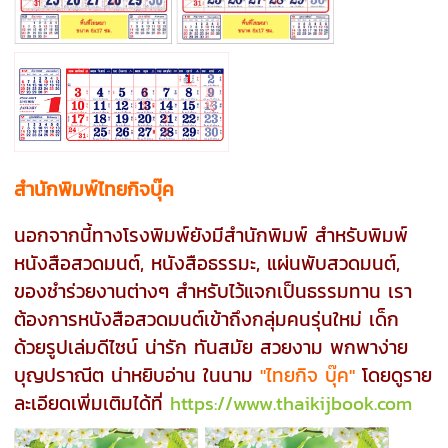
สำนักพิมพ์ไทยกิจบุ๊ค
นอกจากนี้ทางโรงพิมพ์ยังมีสำนักพิมพ์ สำหรับพิมพ์
หนังสือสวดมนต์, หนังสือธรรมะ, แผ่นพับสวดมนต์,
ของชำร่วยงานต่างๆ สำหรับไว้แจกเป็นธรรมทาน เรา
ต้องการหนังสือสวดมนต์เข้าถึงกลุ่มคนรุ่นใหม่ เด็ก
ด้วยรูปเล่มดีไซน์ น่ารัก ทันสมัย สวยงาม พกพาง่าย
บุญปราณีต น่าหยิบอ่าน ในนาม
"ไทยกิจ บุ๊ค"
โดยดูราย
ละเอียดเพิ่มเติมได้ที่
https://www.thaikijbook.com