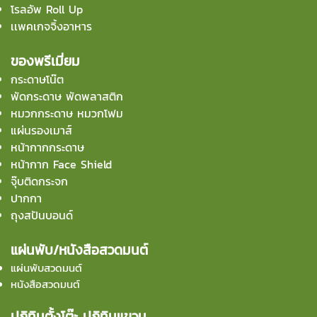
โรลอัพ Roll Up
เเพคเกจจิ้งอาหาร
ของพรีเมี่ยม
กระดาษโน๊ต
พัดกระดาษ พัดพลาสติก
หมวกกระดาษ หมวกโฟม
แผ่นรองเมาส์
หน้ากากกระดาษ
หน้ากาก Face Shield
จุ๊บติดกระจก
ปากกา
ถุงสปันบอนด์
แผ่นพับ/หนังสือสวดมนต์
แผ่นพับสวดมนต์
หนังสือสวดมนต์
ปฏิทินตั้งโต๊ะ ปฏิทินแขวน