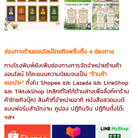
ช่องทางร้านออนไลน์ไทยกิจพริ้นติ้ง 4 ช่องทาง
ทางโรงพิมพ์ยังเพิ่มช่องทางการจัดจำหน่ายร้านค้า
ออนไลน์ ได้คะแนนความนิยมจนเป็น
"ร้านค้า
แนะนำ+"
ทั้งใน Shopee และ Lazada และ LineShop
และ TiktokShop (คลิก!ที่โลโก้ด้านล่างเพื่อลิ้งค์หาร้าน
ค้าไทยกิจบุ๊ค) สินค้าที่จำหน่ายอาทิ หนังสือสวดมนต์
แบบฟอร์มสำนักงาน คูปอง ปฏิทินจีน ปฏิทินตั้งโต๊ะ
ฯลฯ