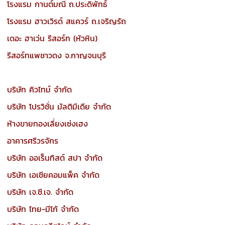
โรงแรม กานต์มณี ถ.ประดิพัทธ์
โรงแรม ฮาวเวิรด์ สแควร์ ถ.เจริญรัถ
เดอะ ฮาเว่น รีสอร์ท (หัวหิน)
รีสอร์ทแพชาวดง จ.กาญจนบุรี
บริษัท คิวไทม์ จำกัด
บริษัท โปรวิชั่น มัลติมีเดีย จำกัด
ห้างขายทองเลี่ยงเซ่งเฮง
อาคารศรีวรจักร
บริษัท ออเร็นทิสต์ สปา จำกัด
บริษัท เอเชียคอมแพ็ค จำกัด
บริษัท เจ.ซี.เจ. จำกัด
บริษัท ไทย-มีโก้ จำกัด