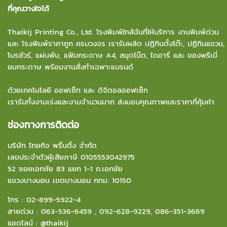
ที่คุณวางใจได้
Thaikij Printing Co., Ltd.
โรงพิมพ์ใกล้ฉัน
ที่ให้บริการ งานพิมพ์ด่วน
และ โรงพิมพ์ราคาถูก ครบวงจร เรารับผลิต ปฏิทินตั้งโต๊ะ, ปฏิทินแขวน,
โบรชัวร์, แผ่นพับ, แฟ้มกระดาษ A4, สมุดโน๊ต, ไดอารี่ และ ของพรีเมี่
ยมกระดาษ พร้อมงานสั่งทำเฉพาะแบรนด์
ด้วยเทคโนโลยี ออฟเซ็ท และ ดิจิตอลออฟเซ็ท
เรารับทั้งงานเร่งและงานจำนวนมาก ส่งมอบคุณภาพและราคาที่คุ้มค่า
ช่องทางการติดต่อ
บริษัท ไทยกิจ พริ้นติ้ง จำกัด
เลขประจำตัวผู้เสียภาษี 0105553042975
52 ซอยเอกชัย 83 แยก 1-1 ถ.เอกชัย
แขวงบางบอน
เขตบางบอน กทม. 10150
โทร :
02-899-5922-4
สายด่วน :
063-536-6459
,
092-628-9229
,
086-351-3669
แอดไลน์ :
@thaikij