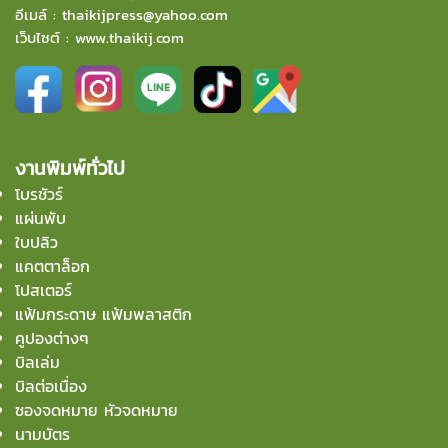
อีเมล์
:
thaikijpress@yahoo.com
เว็บไซต์ :
www.thaikij.com
งานพิมพ์ทั่วไป
โบรชัวร์
แผ่นพับ
ใบปลิว
แคตตาล็อก
โปสเตอร์
แฟ้มกระดาษ แฟ้มพลาสติก
คูปองต่างๆ
บิลเล่ม
บิลต่อเนื่อง
ซองจดหมาย หัวจดหมาย
นามบัตร