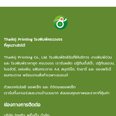
Thaikij Printing โรงพิมพ์ครบวงจร
ที่คุณวางใจได้
Thaikij Printing Co., Ltd.
โรงพิมพ์ใกล้ฉัน
ที่ให้บริการ งานพิมพ์ด่วน
และ โรงพิมพ์ราคาถูก ครบวงจร เรารับผลิต ปฏิทินตั้งโต๊ะ, ปฏิทินแขวน,
โบรชัวร์, แผ่นพับ, แฟ้มกระดาษ A4, สมุดโน๊ต, ไดอารี่ และ ของพรีเมี่
ยมกระดาษ พร้อมงานสั่งทำเฉพาะแบรนด์
ด้วยเทคโนโลยี ออฟเซ็ท และ ดิจิตอลออฟเซ็ท
เรารับทั้งงานเร่งและงานจำนวนมาก ส่งมอบคุณภาพและราคาที่คุ้มค่า
ช่องทางการติดต่อ
บริษัท ไทยกิจ พริ้นติ้ง จำกัด