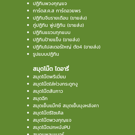
ปฏิทินพวงกุญแจ
การ์ดส.ค.ส การ์ดอวยพร
ปฏิทินจีนรายเดือน (ขายส่ง)
ภู่ปฏิทิน พู่ปฏิทิน (ขายส่ง)
ปฏิทินแขวนทุกแบบ
ปฏิทินป้ายแข็ง (ขายส่ง)
ปฏิทินโปสเตอร์ใหญ่ ตัด4 (ขายส่ง)
รูปแบบปฏิทิน
สมุดโน๊ต ไดอารี่
สมุดโน๊ตพรีเมี่ยม
สมุดโน๊ตใส่ห่วงกระดูกงู
สมุดโน๊ตสันกาว
สมุดฉีก
สมุดเย็บแม๊กซ์ สมุดเย็บมุงหลังคา
สมุดโน๊ตรีไซเคิล
สมุดโน๊ตพวงกุญแจ
สมุดโน๊ตปกหนังPU
สมุดเเพลนเนอร์