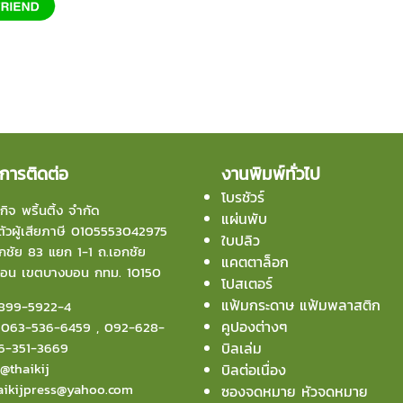
การติดต่อ
งานพิมพ์ทั่วไป
โบรชัวร์
กิจ พริ้นติ้ง จำกัด
แผ่นพับ
ัวผู้เสียภาษี 0105553042975
ใบปลิว
ชัย 83 แยก 1-1 ถ.เอกชัย
แคตตาล็อก
บอน
เขตบางบอน กทม. 10150
โปสเตอร์
แฟ้มกระดาษ แฟ้มพลาสติก
899-5922-4
คูปองต่างๆ
:
063-536-6459
,
092-628-
6-351-3669
บิลเล่ม
:
@thaikij
บิลต่อเนื่อง
aikijpress@yahoo.com
ซองจดหมาย หัวจดหมาย