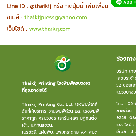
Line ID : @thaikij หรือ กดปุ่มนี้ เพิ่มเพื่อน
อีเมล์ :
thaikijpress@yahoo.com
เว็บไซด์ :
www.thaikij.com
ช่องทาง
บริษัท ไทย
เลขประจำต
Thaikij Printing โรงพิมพ์ครบวงจร
52 ซอยเอก
ที่คุณวางใจได้
แขวงบาง
โทร :
02-
Thaikij Printing Co., Ltd.
โรงพิมพ์ใกล้
สายด่วน 
ฉัน
ที่ให้บริการ งานพิมพ์ด่วน และ โรงพิมพ์
9229
,
08
ราคาถูก ครบวงจร เรารับผลิต ปฏิทินตั้ง
แอดไลน์ 
โต๊ะ, ปฏิทินแขวน,
อีเมล์
:
th
โบรชัวร์, แผ่นพับ, แฟ้มกระดาษ A4, สมุด