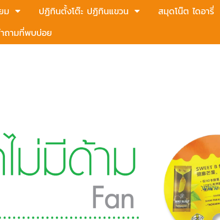
่ยม
ปฏิทินตั้งโต๊ะ ปฏิทินแขวน
สมุดโน๊ต ไดอารี่
ำถามที่พบบ่อย