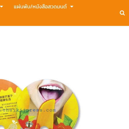
แผ่นพับ/หนังสือสวดมนต์