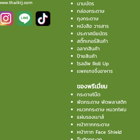
www.thaikij.com
นามบัตร
กล่องกระดาษ
ถุงกระดาษ
หนังสือ วารสาร
ประกาศนียบัตร
สติ๊กเกอร์สินค้า
ฉลากสินค้า
ป้ายสินค้า
โรลอัพ Roll Up
เเพคเกจจิ้งอาหาร
ของพรีเมี่ยม
กระดาษโน๊ต
พัดกระดาษ พัดพลาสติก
หมวกกระดาษ หมวกโฟม
แผ่นรองเมาส์
หน้ากากกระดาษ
หน้ากาก Face Shield
จุ๊บติดกระจก