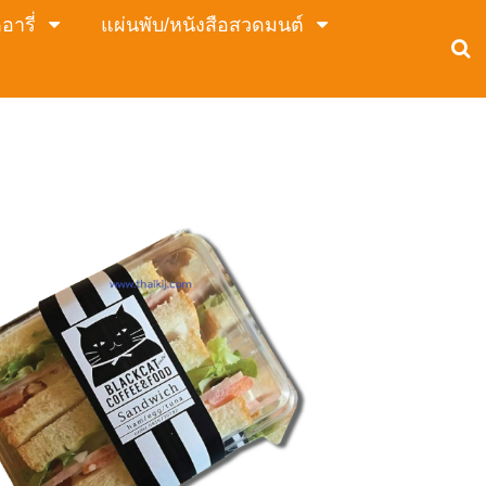
อารี่
แผ่นพับ/หนังสือสวดมนต์