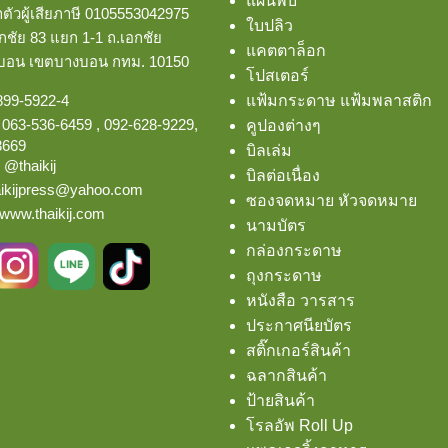
แผ่นพับ
ัวผู้เสียภาษี 0105553042975
ใบปลิว
ชัย 83 แยก 1-1 ถ.เอกชัย
แคตตาล็อก
งบอน
เขตบางบอน กทม. 10150
โปสเตอร์
899-5922-4
แฟ้มกระดาษ แฟ้มพลาสติก
:
063-536-6459
,
092-628-9229
,
คูปองต่างๆ
3669
บิลเล่ม
:
@thaikij
บิลต่อเนื่อง
aikijpress@yahoo.com
ซองจดหมาย หัวจดหมาย
www.thaikij.com
นามบัตร
กล่องกระดาษ
ถุงกระดาษ
หนังสือ วารสาร
ประกาศนียบัตร
สติ๊กเกอร์สินค้า
ฉลากสินค้า
ป้ายสินค้า
โรลอัพ Roll Up