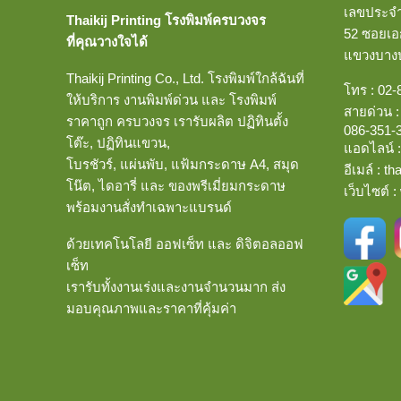
เลขประจำต
Thaikij Printing โรงพิมพ์ครบวงจร
52 ซอยเอก
ที่คุณวางใจได้
แขวงบา
Thaikij Printing Co., Ltd.
โรงพิมพ์ใกล้ฉัน
ที่
โทร :
02-
ให้บริการ งานพิมพ์ด่วน และ โรงพิมพ์
สายด่วน 
ราคาถูก ครบวงจร เรารับผลิต ปฏิทินตั้ง
086-351-
โต๊ะ, ปฏิทินแขวน,
แอดไลน์ 
โบรชัวร์, แผ่นพับ, แฟ้มกระดาษ A4, สมุด
อีเมล์
:
th
โน๊ต, ไดอารี่ และ ของพรีเมี่ยมกระดาษ
เว็บไซต์ :
พร้อมงานสั่งทำเฉพาะแบรนด์
ด้วยเทคโนโลยี ออฟเซ็ท และ ดิจิตอลออฟ
เซ็ท
เรารับทั้งงานเร่งและงานจำนวนมาก ส่ง
มอบคุณภาพและราคาที่คุ้มค่า