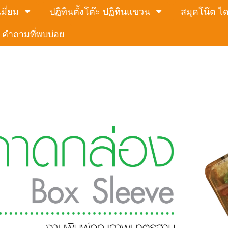
มี่ยม
ปฏิทินตั้งโต๊ะ ปฏิทินแขวน
สมุดโน๊ต ได
คำถามที่พบบ่อย