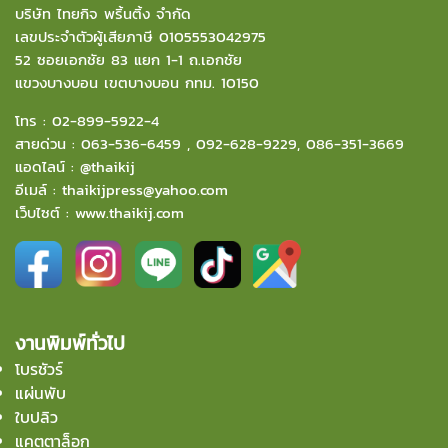
บริษัท ไทยกิจ พริ้นติ้ง จำกัด
เลขประจำตัวผู้เสียภาษี 0105553042975
52 ซอยเอกชัย 83 แยก 1-1 ถ.เอกชัย
แขวงบางบอน
เขตบางบอน กทม. 10150
โทร :
02-899-5922-4
สายด่วน :
063-536-6459
,
092-628-9229
,
086-351-3669
แอดไลน์ :
@thaikij
อีเมล์
:
thaikijpress@yahoo.com
เว็บไซต์ :
www.thaikij.com
งานพิมพ์ทั่วไป
โบรชัวร์
แผ่นพับ
ใบปลิว
แคตตาล็อก