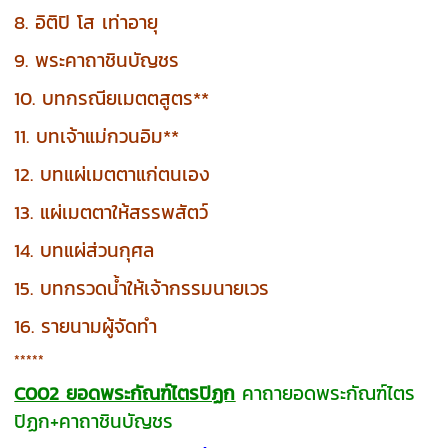
8. อิติปิ โส เท่าอายุ
9. พระคาถาชินบัญชร
10. บทกรณียเมตตสูตร**
11. บทเจ้าแม่กวนอิม**
12. บทแผ่เมตตาแก่ตนเอง
13. แผ่เมตตาให้สรรพสัตว์
14. บทแผ่ส่วนกุศล
15. บทกรวดน้ำให้เจ้ากรรมนายเวร
16. รายนามผู้จัดทำ
*****
C002 ยอดพระกัณฑ์ไตรปิฏก
คาถายอดพระกัณฑ์ไตร
ปิฏก+คาถาชินบัญชร