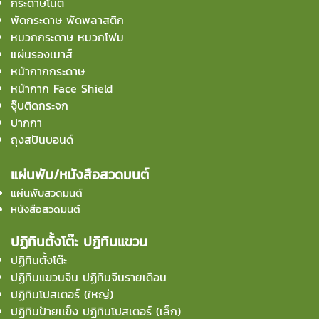
กระดาษโน๊ต
พัดกระดาษ พัดพลาสติก
หมวกกระดาษ หมวกโฟม
แผ่นรองเมาส์
หน้ากากกระดาษ
หน้ากาก Face Shield
จุ๊บติดกระจก
ปากกา
ถุงสปันบอนด์
แผ่นพับ/หนังสือสวดมนต์
แผ่นพับสวดมนต์
หนังสือสวดมนต์
ปฏิทินตั้งโต๊ะ ปฏิทินแขวน
ปฏิทินตั้งโต๊ะ
ปฏิทินแขวนจีน ปฏิทินจีนรายเดือน
ปฏิทินโปสเตอร์ (ใหญ่)
ปฏิทินป้ายเเข็ง ปฏิทินโปสเตอร์ (เล็ก)