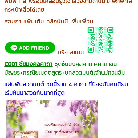
พิมพ์ 1 สี พร้อมเคลือบยูวีเงาสวยงาม(กันน้ำ) พกพาใส่
กระเป๋าเสื้อได้เลย
สอบถามเพิ่มเติม คลิกปุ่มนี้ เพิ่มเพื่อน
หรือ สแกน
C001 ชัยมงคลคาถา
ชุดชัยมงคลคาถา+คาถาชิน
บัญชร+กรณียเมตตสูตร+บทสวดมนต์เจ้าแม่กวนอิม
แผ่นพับสวดมนต์ ชุดนี้รวม 4 คาถา ที่ปัจจุบันคนนิยม
เริ่มหันมาสวดกันมากที่สุด