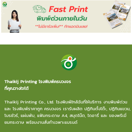
Thaikij Printing โรงพิมพ์ครบวงจร
ที่คุณวางใจได้
Thaikij Printing Co., Ltd.
โรงพิมพ์ใกล้ฉัน
ที่ให้บริการ งานพิมพ์ด่วน
และ โรงพิมพ์ราคาถูก ครบวงจร เรารับผลิต ปฏิทินตั้งโต๊ะ, ปฏิทินแขวน,
โบรชัวร์, แผ่นพับ, แฟ้มกระดาษ A4, สมุดโน๊ต, ไดอารี่ และ ของพรีเมี่
ยมกระดาษ พร้อมงานสั่งทำเฉพาะแบรนด์