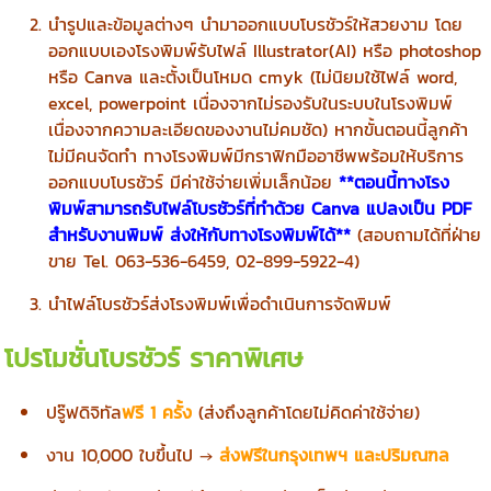
นำรูปและข้อมูลต่างๆ นำมาออกแบบโบรชัวร์ให้สวยงาม โดย
ออกแบบเองโรงพิมพ์รับไฟล์ Illustrator(AI) หรือ photoshop
หรือ Canva และตั้งเป็นโหมด cmyk (ไม่นิยมใช้ไฟล์ word,
excel, powerpoint เนื่องจากไม่รองรับในระบบในโรงพิมพ์
เนื่องจากความละเอียดของงานไม่คมชัด) หากขั้นตอนนี้ลูกค้า
ไม่มีคนจัดทำ ทางโรงพิมพ์มีกราฟิกมืออาชีพพร้อมให้บริการ
ออกแบบโบรชัวร์ มีค่าใช้จ่ายเพิ่มเล็กน้อย
**ตอนนี้ทางโรง
พิมพ์สามารถรับไฟล์โบรชัวร์ที่ทำด้วย Canva แปลงเป็น PDF
สำหรับงานพิมพ์ ส่งให้กับทางโรงพิมพ์ได้**
(สอบถามได้ที่ฝ่าย
ขาย Tel. 063-536-6459, 02-899-5922-4)
นำไฟล์โบรชัวร์ส่งโรงพิมพ์เพื่อดำเนินการจัดพิมพ์
โปรโมชั่นโบรชัวร์ ราคาพิเศษ
ปรู๊ฟดิจิทัล
ฟรี 1 ครั้ง
(ส่งถึงลูกค้าโดยไม่คิดค่าใช้จ่าย)
งาน 10,000 ใบขึ้นไป →
ส่งฟรีในกรุงเทพฯ และปริมณฑล