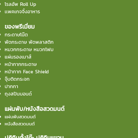
โรลอัพ Roll Up
เเพคเกจจิ้งอาหาร
ของพรีเมี่ยม
กระดาษโน๊ต
พัดกระดาษ พัดพลาสติก
หมวกกระดาษ หมวกโฟม
แผ่นรองเมาส์
หน้ากากกระดาษ
หน้ากาก Face Shield
จุ๊บติดกระจก
ปากกา
ถุงสปันบอนด์
แผ่นพับ/หนังสือสวดมนต์
แผ่นพับสวดมนต์
หนังสือสวดมนต์
ปฏิทินตั้งโต๊ะ ปฏิทินแขวน