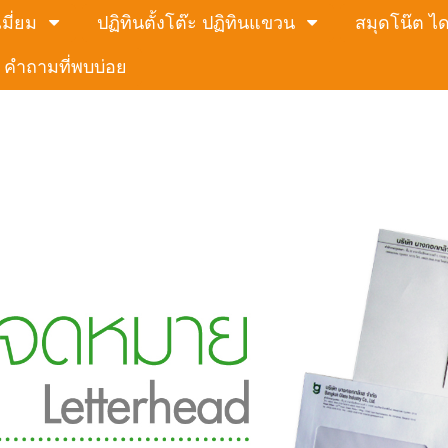
มี่ยม
ปฏิทินตั้งโต๊ะ ปฏิทินแขวน
สมุดโน๊ต ได
คำถามที่พบบ่อย