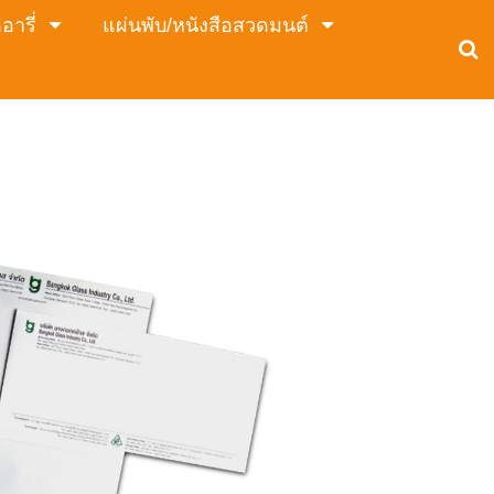
อารี่
แผ่นพับ/หนังสือสวดมนต์