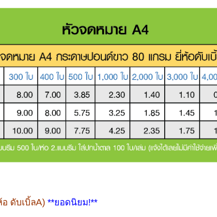
อ ดับเบิ้ลA)
**ยอดนิยม!**