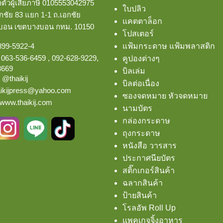
ัวผู้เสียภาษี 0105553042975
ใบปลิว
ชัย 83 แยก 1-1 ถ.เอกชัย
แคตตาล็อก
งบอน
เขตบางบอน กทม. 10150
โปสเตอร์
899-5922-4
แฟ้มกระดาษ แฟ้มพลาสติก
:
063-536-6459
,
092-628-9229
,
คูปองต่างๆ
3669
บิลเล่ม
:
@thaikij
บิลต่อเนื่อง
aikijpress@yahoo.com
ซองจดหมาย หัวจดหมาย
www.thaikij.com
นามบัตร
กล่องกระดาษ
ถุงกระดาษ
หนังสือ วารสาร
ประกาศนียบัตร
สติ๊กเกอร์สินค้า
ฉลากสินค้า
ป้ายสินค้า
โรลอัพ Roll Up
เเพคเกจจิ้งอาหาร