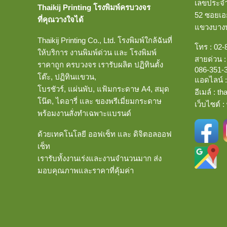
เลขประจำต
Thaikij Printing โรงพิมพ์ครบวงจร
52 ซอยเอก
ที่คุณวางใจได้
แขวงบา
Thaikij Printing Co., Ltd.
โรงพิมพ์ใกล้ฉัน
ที่
โทร :
02-
ให้บริการ งานพิมพ์ด่วน และ โรงพิมพ์
สายด่วน 
ราคาถูก ครบวงจร เรารับผลิต ปฏิทินตั้ง
086-351-
โต๊ะ, ปฏิทินแขวน,
แอดไลน์ 
โบรชัวร์, แผ่นพับ, แฟ้มกระดาษ A4, สมุด
อีเมล์
:
th
โน๊ต, ไดอารี่ และ ของพรีเมี่ยมกระดาษ
เว็บไซต์ :
พร้อมงานสั่งทำเฉพาะแบรนด์
ด้วยเทคโนโลยี ออฟเซ็ท และ ดิจิตอลออฟ
เซ็ท
เรารับทั้งงานเร่งและงานจำนวนมาก ส่ง
มอบคุณภาพและราคาที่คุ้มค่า