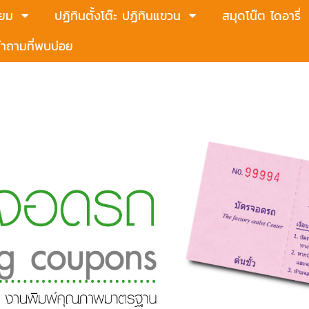
่ยม
ปฏิทินตั้งโต๊ะ ปฏิทินแขวน
สมุดโน๊ต ไดอารี่
ำถามที่พบบ่อย