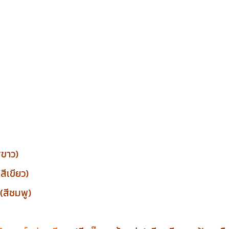
ีขาว)
ีเขียว)
สีชมพู)