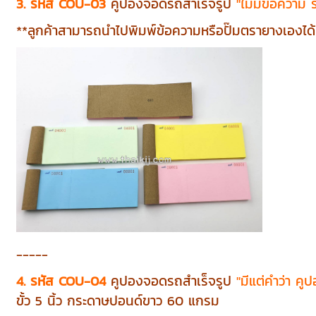
3. รหัส COU-03
คูปองจอดรถสำเร็จรูป
"ไม่มีข้อความ ร
**ลูกค้าสามารถนำไปพิมพ์ข้อความหรือปั๊มตรายางเองได้ ขน
-----
4. รหัส COU-04
คูปองจอดรถสำเร็จรูป
"มีแต่คำว่า คูป
ขั้ว 5 นิ้ว กระดาษปอนด์ขาว 60 แกรม