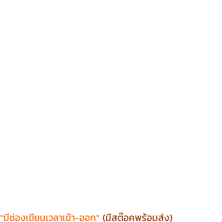
"มีช่องเขียนเวลาเข้า-ออก"
(มีสต๊อคพร้อมส่ง)