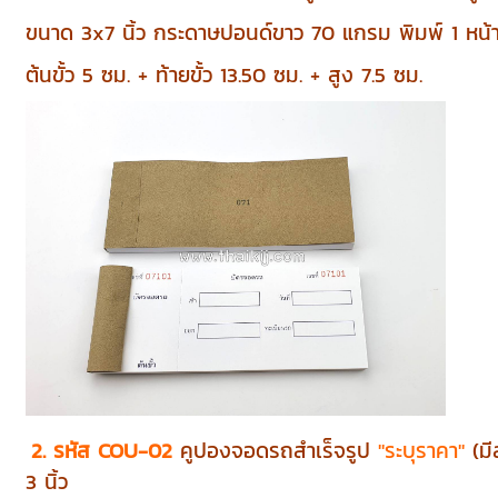
ขนาด 3x7 นิ้ว กระดาษปอนด์ขาว 70 แกรม พิมพ์ 1 หน้า 
ต้นขั้ว 5 ซม. + ท้ายขั้ว 13.50 ซม. + สูง 7.5 ซม.
2. รหัส COU-02
คูปองจอดรถสำเร็จรูป
"ระบุราคา"
(มี
3 นิ้ว