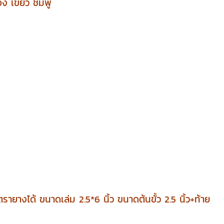
อง เขียว ชมพู
มตรายางได้
ขนาดเล่ม 2.5*6 นิ้ว ขนาดต้นขั้ว 2.5 นิ้ว+ท้าย