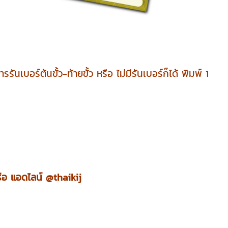
บอร์ต้นขั้ว-ท้ายขั้ว หรือ ไม่มีรันเบอร์ก็ได้ พิมพ์ 1
ือ แอดไลน์ @thaikij