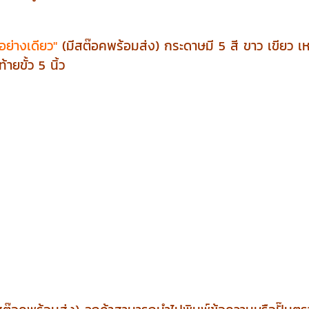
อย่างเดียว"
(มีสต๊อคพร้อมส่ง) กระดาษมี 5 สี ขาว เขียว เ
ายขั้ว 5 นิ้ว