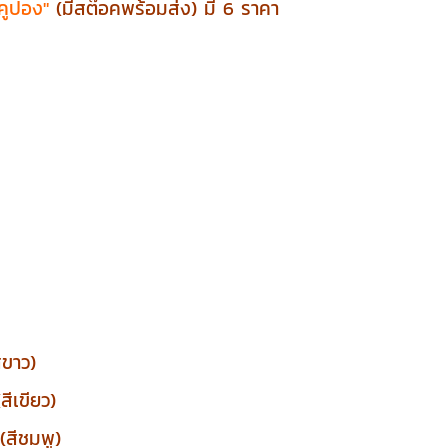
าคูปอง"
(มีสต๊อคพร้อมส่ง) มี 6 ราคา
ีขาว)
ีเขียว)
สีชมพู)