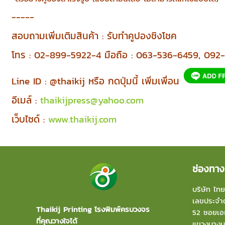
-----
สอบถามเพิ่มเติมสินค้า : รับทำคูปองชิงโชค
โทร : 02-899-5922-4 มือถือ : 063-536-6459, 09
Line ID : @thaikij หรือ กดปุ่มนี้ เพิ่มเพื่อน
อีเมล์ :
thaikijpress@yahoo.com
เว็บไซด์ :
www.thaikij.com
ช่องทาง
บริษัท ไทย
เลขประจำต
Thaikij Printing โรงพิมพ์ครบวงจร
52 ซอยเอก
ที่คุณวางใจได้
แขวงบาง