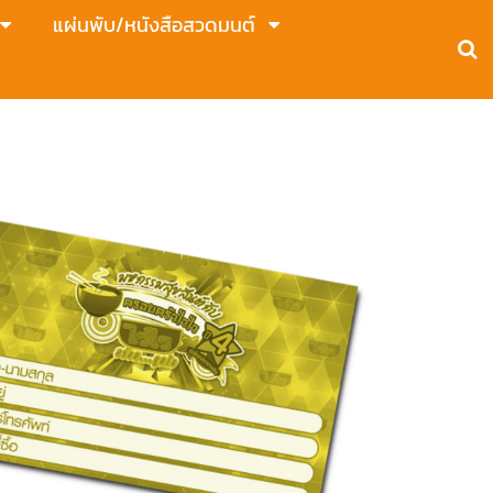
แผ่นพับ/หนังสือสวดมนต์