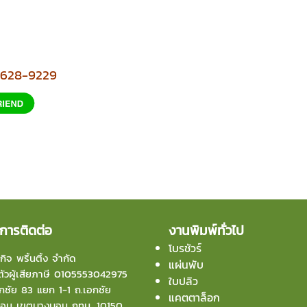
2-628-9229
การติดต่อ
งานพิมพ์ทั่วไป
โบรชัวร์
กิจ พริ้นติ้ง จำกัด
แผ่นพับ
ัวผู้เสียภาษี 0105553042975
ใบปลิว
ชัย 83 แยก 1-1 ถ.เอกชัย
แคตตาล็อก
บอน
เขตบางบอน กทม. 10150