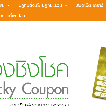
่ยม
ปฏิทินตั้งโต๊ะ ปฏิทินแขวน
สมุดโน๊ต ไดอารี่
ำถามที่พบบ่อย