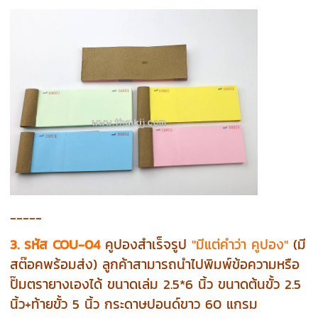
-----
3. รหัส COU-04
คูปองสำเร็จรูป
"มีแต่คำว่า คูปอง"
(มี
สต๊อคพร้อมส่ง) ลูกค้าสามารถนำไปพิมพ์ข้อความหรือ
ปั๊มตรายางเองได้
ขนาดเล่ม 2.5*6 นิ้ว ขนาดต้นขั้ว 2.5
นิ้ว+ท้ายขั้ว 5 นิ้ว กระดาษปอนด์ขาว 60 แกรม