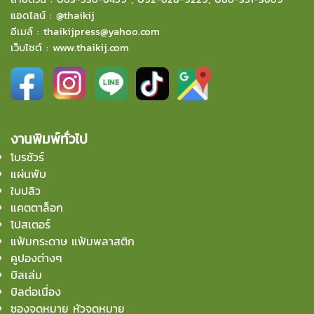
แอดไลน์ :
@thaikij
อีเมล์
:
thaikijpress@yahoo.com
เว็บไซต์ :
www.thaikij.com
งานพิมพ์ทั่วไป
โบรชัวร์
แผ่นพับ
ใบปลิว
แคตตาล็อก
โปสเตอร์
แฟ้มกระดาษ แฟ้มพลาสติก
คูปองต่างๆ
บิลเล่ม
บิลต่อเนื่อง
ซองจดหมาย หัวจดหมาย