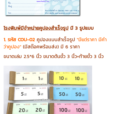
โรงพิมพ์มีจำหน่ายคูปองสำเร็จรูป
มี 3 รูปแบบ
1. รหัส COU-02
คูปองเเบบสำเร็จรูป
"มีแต่ราคา มีคำ
ว่าคูปอง"
(มีสต๊อคพร้อมส่ง) มี 6 ราคา
ขนาดเล่ม 2.5*6 นิ้ว ขนาดต้นขั้ว 3 นิ้ว+ท้ายขั้ว 3 นิ้ว