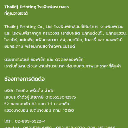
Thaikij Printing โรงพิมพ์ครบวงจร
ที่คุณวางใจได้
Thaikij Printing Co., Ltd.
โรงพิมพ์ใกล้ฉัน
ที่ให้บริการ งานพิมพ์ด่วน
และ โรงพิมพ์ราคาถูก ครบวงจร เรารับผลิต ปฏิทินตั้งโต๊ะ, ปฏิทินแขวน,
โบรชัวร์, แผ่นพับ, แฟ้มกระดาษ A4, สมุดโน๊ต, ไดอารี่ และ ของพรีเมี่
ยมกระดาษ พร้อมงานสั่งทำเฉพาะแบรนด์
ด้วยเทคโนโลยี ออฟเซ็ท และ ดิจิตอลออฟเซ็ท
เรารับทั้งงานเร่งและงานจำนวนมาก ส่งมอบคุณภาพและราคาที่คุ้มค่า
ช่องทางการติดต่อ
บริษัท ไทยกิจ พริ้นติ้ง จำกัด
เลขประจำตัวผู้เสียภาษี 0105553042975
52 ซอยเอกชัย 83 แยก 1-1 ถ.เอกชัย
แขวงบางบอน
เขตบางบอน กทม. 10150
โทร :
02-899-5922-4
สายด่วน :
063-536-6459
,
092-628-9229
,
086-351-3669