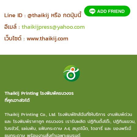
Line ID : @thaikij หรือ กดปุ่มนี้
อีเมล์ :
thaikijpress@yahoo.com
เว็บไซด์ :
www.thaikij.com
Thaikij Printing โรงพิมพ์ครบวงจร
ที่คุณวางใจได้
Thaikij Printing Co., Ltd.
โรงพิมพ์ใกล้ฉัน
ที่ให้บริการ งานพิมพ์ด่วน
และ โรงพิมพ์ราคาถูก ครบวงจร เรารับผลิต ปฏิทินตั้งโต๊ะ, ปฏิทินแขวน,
โบรชัวร์, แผ่นพับ, แฟ้มกระดาษ A4, สมุดโน๊ต, ไดอารี่ และ ของพรีเมี่
ยมกระดาษ พร้อมงานสั่งทำเฉพาะแบรนด์