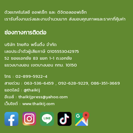
ด้วยเทคโนโลยี ออฟเซ็ท และ ดิจิตอลออฟเซ็ท
เรารับทั้งงานเร่งและงานจำนวนมาก ส่งมอบคุณภาพและราคาที่คุ้มค่า
ช่องทางการติดต่อ
บริษัท ไทยกิจ พริ้นติ้ง จำกัด
เลขประจำตัวผู้เสียภาษี 0105553042975
52 ซอยเอกชัย 83 แยก 1-1 ถ.เอกชัย
แขวงบางบอน
เขตบางบอน กทม. 10150
โทร :
02-899-5922-4
สายด่วน :
063-536-6459
,
092-628-9229
,
086-351-3669
แอดไลน์ :
@thaikij
อีเมล์
:
thaikijpress@yahoo.com
เว็บไซต์ :
www.thaikij.com