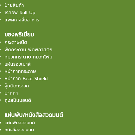
ป้ายสินค้า
โรลอัพ Roll Up
เเพคเกจจิ้งอาหาร
ของพรีเมี่ยม
กระดาษโน๊ต
พัดกระดาษ พัดพลาสติก
หมวกกระดาษ หมวกโฟม
แผ่นรองเมาส์
หน้ากากกระดาษ
หน้ากาก Face Shield
จุ๊บติดกระจก
ปากกา
ถุงสปันบอนด์
แผ่นพับ/หนังสือสวดมนต์
แผ่นพับสวดมนต์
หนังสือสวดมนต์