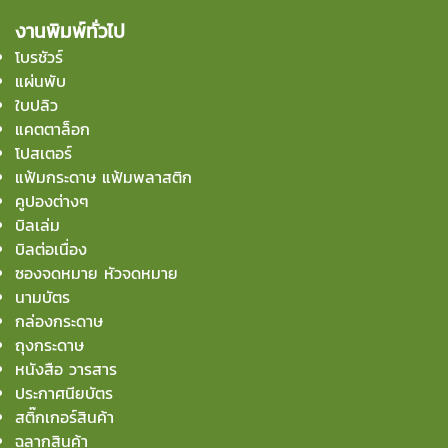
งานพิมพ์ทั่วไป
โบรชัวร์
แผ่นพับ
ใบปลิว
แคตตาล็อก
โปสเตอร์
แฟ้มกระดาษ แฟ้มพลาสติก
คูปองต่างๆ
บิลเล่ม
บิลต่อเนื่อง
ซองจดหมาย หัวจดหมาย
นามบัตร
กล่องกระดาษ
ถุงกระดาษ
หนังสือ วารสาร
ประกาศนียบัตร
สติ๊กเกอร์สินค้า
ฉลากสินค้า