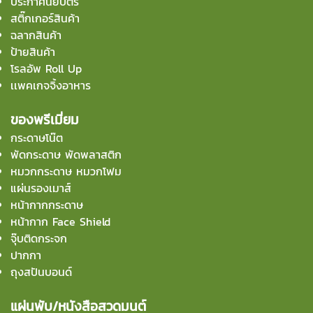
ประกาศนียบัตร
สติ๊กเกอร์สินค้า
ฉลากสินค้า
ป้ายสินค้า
โรลอัพ Roll Up
เเพคเกจจิ้งอาหาร
ของพรีเมี่ยม
กระดาษโน๊ต
พัดกระดาษ พัดพลาสติก
หมวกกระดาษ หมวกโฟม
แผ่นรองเมาส์
หน้ากากกระดาษ
หน้ากาก Face Shield
จุ๊บติดกระจก
ปากกา
ถุงสปันบอนด์
แผ่นพับ/หนังสือสวดมนต์