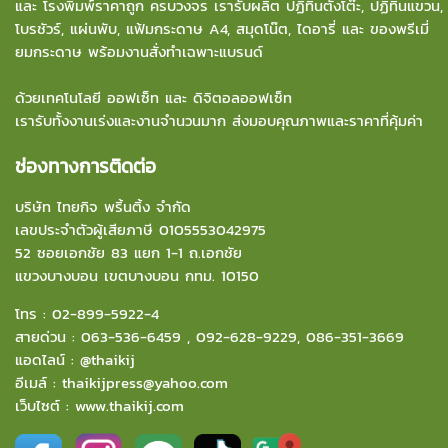
และ โรงพิมพ์ราคาถูก ครบวงจร เรารับผลิต ปฏิทินตั้งโต๊ะ, ปฏิทินแขวน,
โบรชัวร์, แผ่นพับ, แฟ้มกระดาษ A4, สมุดโน๊ต, ไดอารี่ และ ของพรีเมี่
ยมกระดาษ พร้อมงานสั่งทำเฉพาะแบรนด์
ด้วยเทคโนโลยี ออฟเซ็ท และ ดิจิตอลออฟเซ็ท
เรารับทั้งงานเร่งและงานจำนวนมาก ส่งมอบคุณภาพและราคาที่คุ้มค่า
ช่องทางการติดต่อ
บริษัท ไทยกิจ พริ้นติ้ง จำกัด
เลขประจำตัวผู้เสียภาษี 0105553042975
52 ซอยเอกชัย 83 แยก 1-1 ถ.เอกชัย
แขวงบางบอน
เขตบางบอน กทม. 10150
โทร :
02-899-5922-4
สายด่วน :
063-536-6459
,
092-628-9229
,
086-351-3669
แอดไลน์ :
@thaikij
อีเมล์
:
thaikijpress@yahoo.com
เว็บไซต์ :
www.thaikij.com