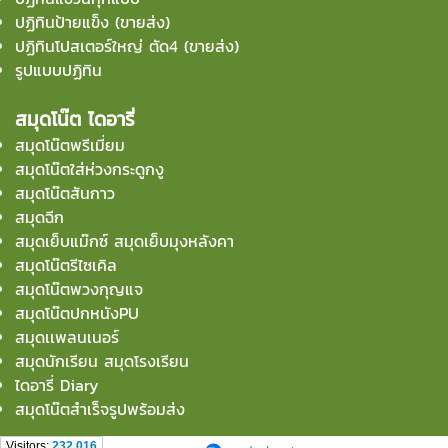
ปฏิทินป้ายแข็ง (ขายส่ง)
ปฏิทินโปสเตอร์ใหญ่ ตัด4 (ขายส่ง)
รูปแบบปฏิทิน
สมุดโน๊ต ไดอารี่
สมุดโน๊ตพรีเมี่ยม
สมุดโน๊ตใส่ห่วงกระดูกงู
สมุดโน๊ตสันกาว
สมุดฉีก
สมุดเย็บแม๊กซ์ สมุดเย็บมุงหลังคา
สมุดโน๊ตรีไซเคิล
สมุดโน๊ตพวงกุญแจ
สมุดโน๊ตปกหนังPU
สมุดเเพลนเนอร์
สมุดนักเรียน สมุดโรงเรียน
ไดอารี่ Diary
สมุดโน๊ตสำเร็จรูปพร้อมส่ง
Visitors:
232,016