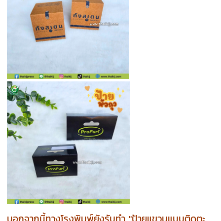
นอกจากนี้ทางโรงพิมพ์ยังรับทำ "ป้ายแขวนแบบติดตะ