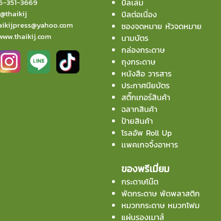
6-351-3669
บิลเล่ม
:
@thaikij
บิลต่อเนื่อง
aikijpress@yahoo.com
ซองจดหมาย หัวจดหมาย
www.thaikij.com
นามบัตร
กล่องกระดาษ
ถุงกระดาษ
หนังสือ วารสาร
ประกาศนียบัตร
สติ๊กเกอร์สินค้า
ฉลากสินค้า
ป้ายสินค้า
โรลอัพ Roll Up
เเพคเกจจิ้งอาหาร
ของพรีเมี่ยม
กระดาษโน๊ต
พัดกระดาษ พัดพลาสติก
หมวกกระดาษ หมวกโฟม
แผ่นรองเมาส์