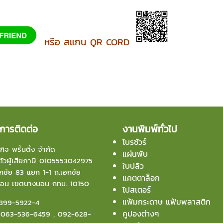
หรือ สแกน QR CORD
การติดต่อ
งานพิมพ์ทั่วไป
โบรชัวร์
กิจ พริ้นติ้ง จำกัด
แผ่นพับ
ัวผู้เสียภาษี 0105553042975
ใบปลิว
ชัย 83 แยก 1-1 ถ.เอกชัย
แคตตาล็อก
บอน
เขตบางบอน กทม. 10150
โปสเตอร์
แฟ้มกระดาษ แฟ้มพลาสติก
899-5922-4
คูปองต่างๆ
:
063-536-6459
,
092-628-