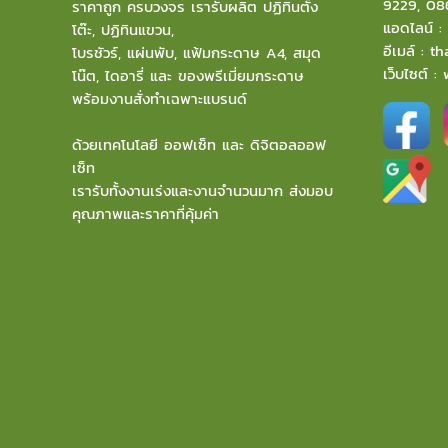
9229
,
08
ราคาถูก ครบวงจร เรารับผลิต ปฏิทินตั้ง
แอดไลน์ 
โต๊ะ, ปฏิทินแขวน,
อีเมล์
:
th
โบรชัวร์, แผ่นพับ, แฟ้มกระดาษ A4, สมุด
เว็บไซต์ :
โน๊ต, ไดอารี่ และ ของพรีเมี่ยมกระดาษ
พร้อมงานสั่งทำเฉพาะแบรนด์
ด้วยเทคโนโลยี ออฟเซ็ท และ ดิจิตอลออฟ
เซ็ท
เรารับทั้งงานเร่งและงานจำนวนมาก ส่งมอบ
คุณภาพและราคาที่คุ้มค่า