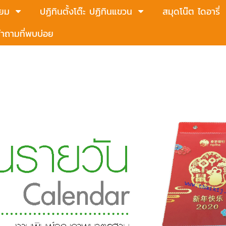
่ยม
ปฏิทินตั้งโต๊ะ ปฏิทินแขวน
สมุดโน๊ต ไดอารี่
ำถามที่พบบ่อย