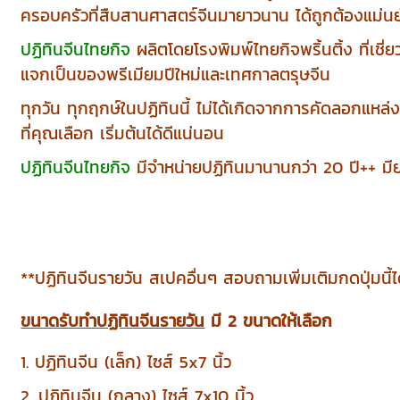
ครอบครัวที่สืบสานศาสตร์จีนมายาวนาน ได้ถูกต้องแม่
ปฏิทินจีนไทยกิจ
ผลิตโดยโรงพิมพ์ไทยกิจพริ้นติ้ง ที่เชี
แจกเป็นของพรีเมียมปีใหม่และเทศกาลตรุษจีน
ทุกวัน ทุกฤกษ์ในปฏิทินนี้ ไม่ได้เกิดจากการคัดลอกแหล
ที่คุณเลือก เริ่มต้นได้ดีแน่นอน
ปฏิทินจีนไทยกิจ
มีจำหน่ายปฏิทินมานานกว่า 20 ปี++ มี
**ปฏิทินจีนรายวัน สเปคอื่นๆ สอบถามเพิ่มเติมกดปุ่มนี้ไ
ขนาดรับทำปฏิทินจีนรายวัน
มี 2 ขนาดให้เลือก
1. ปฏิทินจีน (เล็ก) ไซส์ 5x7 นิ้ว
2. ปฏิทินจีน (กลาง) ไซส์ 7x10 นิ้ว