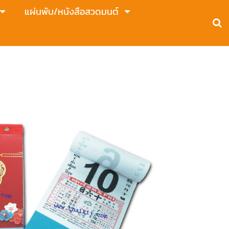
แผ่นพับ/หนังสือสวดมนต์