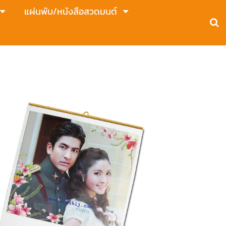
แผ่นพับ/หนังสือสวดมนต์