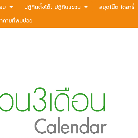
่ยม
ปฏิทินตั้งโต๊ะ ปฏิทินแขวน
สมุดโน๊ต ไดอารี่
ำถามที่พบบ่อย