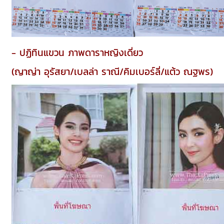
- ปฏิทินแขวน ภาพดาราหญิงเดี่ยว
(ญาญ่า อุรัสยา/เบลล่า ราณี/คิมเบอร์ลี่/แต้ว ณฐพร)