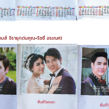
มส์ จิรายุ/เด่นคุณ+ริชชี่ อรเณศ)