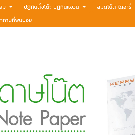
่ยม
ปฏิทินตั้งโต๊ะ ปฏิทินแขวน
สมุดโน๊ต ไดอารี่
ำถามที่พบบ่อย