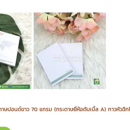
กระดาษปอนด์ขาว 70 แกรม (กระดาษยี่ห้อดับเบิ้ล A) กาวหัวฉี