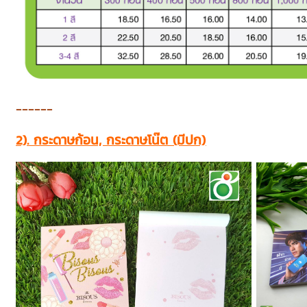
------
2). กระดาษก้อน, กระดาษโน๊ต (มีปก)