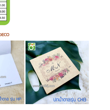
นวECO