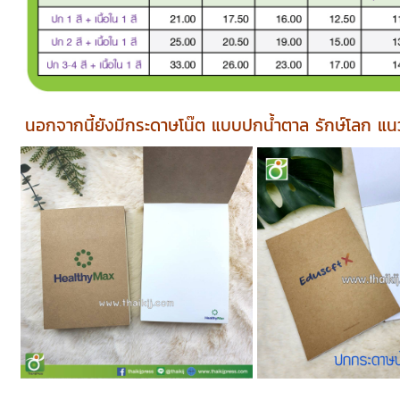
นอกจากนี้ยังมีกระดาษโน๊ต แบบปกน้ำตาล รักษ์โลก แ