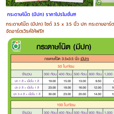
กระดาษโน๊ต (มีปก) ราคาโปรโมชั่น!!!
กระดาษโน๊ต (มีปก) ไซด์ 3.5 x 3.5 นิ้ว ปก กระดาษอาร
จัดอาร์ตเวิรค์ให้ฟรี!!