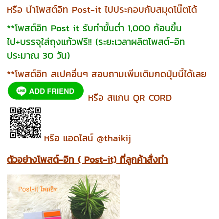
หรือ นำโพสต์อิท Post-it ไปประกอบกับสมุดโน๊ตได้
**โพสต์อิท Post it รับทำขั้นต่ำ 1,000 ก้อนขึ้น
ไป+บรรจุใส่ถุงแก้วฟรี!! (ระยะเวลาผลิตโพสต์-อิท
ประมาณ 30 วัน)
**โพสต์อิท สเปคอื่นๆ สอบถามเพิ่มเติมกดปุ่มนี้ได้เลย
หรือ สแกน QR CORD
หรือ แอดไลน์ @thaikij
ตัวอย่างโพสต์-อิท ( Post-it) ที่ลูกค้าสั่งทำ