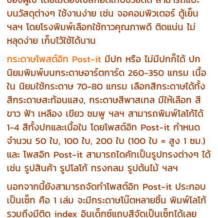
บนวัสดุต่างๆ ใช้งานง่าย เช่น จอคอมพิวเตอร์ ตู้เย็น
ฯลฯ โดยโรงพิมพ์เลือกใช้กาวคุณภาพดี ติดแน่น ไม่
หลุดง่าย เก็บไว้ใช้ได้นาน
กระดาษโพสต์อิท Post-it
มีปก หรือ ไม่มีปกก็ได้ ปก
นิยมพิมพ์บนกระดาษอาร์ตการ์ด 260-350 แกรม เนื้อ
ใน นิยมใช้กระดาษ 70-80 แกรม เลือกสีกระดาษได้ทั้ง
สีกระดาษสะท้อนแสง, กระดาษสีพาสเทล มีให้เลือก สี
ขาว ฟ้า เหลือง เขียว ชมพู ฯลฯ สามารถพิมพ์โลโก้ได้
1-4 สีทั้งปกและเนื้อใน โดยโพสต์อิท Post-it กำหนด
จำนวน 50 ใบ, 100 ใบ, 200 ใบ (100 ใบ = สูง 1 ซม.)
และ โพสอิท Post-it
สามารถไดคัทเป็นรูปทรงต่างๆ ได้
เช่น รูปสินค้า รูปโลโก้ ทรงกลม รูปต้นไม้ ฯลฯ
นอกจากนี้ยังสามารถจัดทำโพสต์อิท Post-it ประกอบ
เป็นเซ็ท คือ 1 เล่ม จะมีกระดาษโน๊ตหลายชิ้น พิมพ์โลโก้
รวมถึงมีติด index อินเด็กซ์แถบสีจัดเป็นเซ็ทได้เลย