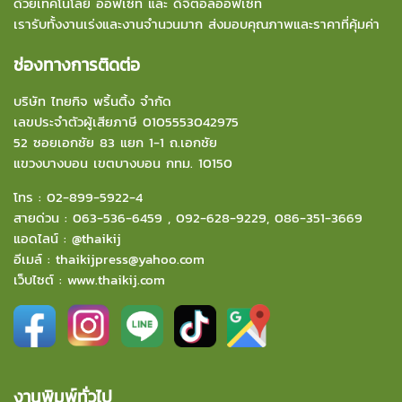
ด้วยเทคโนโลยี ออฟเซ็ท และ ดิจิตอลออฟเซ็ท
เรารับทั้งงานเร่งและงานจำนวนมาก ส่งมอบคุณภาพและราคาที่คุ้มค่า
ช่องทางการติดต่อ
บริษัท ไทยกิจ พริ้นติ้ง จำกัด
เลขประจำตัวผู้เสียภาษี 0105553042975
52 ซอยเอกชัย 83 แยก 1-1 ถ.เอกชัย
แขวงบางบอน
เขตบางบอน กทม. 10150
โทร :
02-899-5922-4
สายด่วน :
063-536-6459
,
092-628-9229
,
086-351-3669
แอดไลน์ :
@thaikij
อีเมล์
:
thaikijpress@yahoo.com
เว็บไซต์ :
www.thaikij.com
งานพิมพ์ทั่วไป