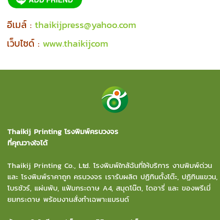
อีเมล์ :
thaikijpress@yahoo.com
เว็บไซด์ :
www.thaikijcom
Thaikij Printing โรงพิมพ์ครบวงจร
ที่คุณวางใจได้
Thaikij Printing Co., Ltd.
โรงพิมพ์ใกล้ฉัน
ที่ให้บริการ งานพิมพ์ด่วน
และ โรงพิมพ์ราคาถูก ครบวงจร เรารับผลิต ปฏิทินตั้งโต๊ะ, ปฏิทินแขวน,
โบรชัวร์, แผ่นพับ, แฟ้มกระดาษ A4, สมุดโน๊ต, ไดอารี่ และ ของพรีเมี่
ยมกระดาษ พร้อมงานสั่งทำเฉพาะแบรนด์