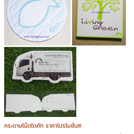
กระดาษโน๊ตไดคัท ราคาโปรโมชั่น!!!