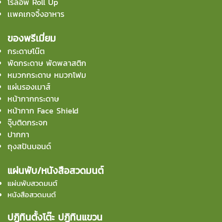
โรลอัพ Roll Up
เเพคเกจจิ้งอาหาร
ของพรีเมี่ยม
กระดาษโน๊ต
พัดกระดาษ พัดพลาสติก
หมวกกระดาษ หมวกโฟม
แผ่นรองเมาส์
หน้ากากกระดาษ
หน้ากาก Face Shield
จุ๊บติดกระจก
ปากกา
ถุงสปันบอนด์
แผ่นพับ/หนังสือสวดมนต์
แผ่นพับสวดมนต์
หนังสือสวดมนต์
ปฏิทินตั้งโต๊ะ ปฏิทินแขวน