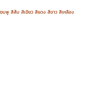
ีชมพู สีส้ม สีเขียว สีแดง สีขาว สีเหลือง