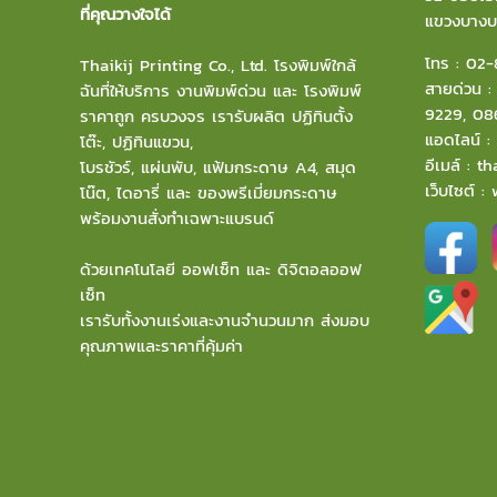
ที่คุณวางใจได้
แขวงบาง
โทร :
02-
Thaikij Printing Co., Ltd.
โรงพิมพ์ใกล้
สายด่วน 
ฉัน
ที่ให้บริการ งานพิมพ์ด่วน และ โรงพิมพ์
9229
,
08
ราคาถูก ครบวงจร เรารับผลิต ปฏิทินตั้ง
แอดไลน์ 
โต๊ะ, ปฏิทินแขวน,
อีเมล์
:
th
โบรชัวร์, แผ่นพับ, แฟ้มกระดาษ A4, สมุด
เว็บไซต์ :
โน๊ต, ไดอารี่ และ ของพรีเมี่ยมกระดาษ
พร้อมงานสั่งทำเฉพาะแบรนด์
ด้วยเทคโนโลยี ออฟเซ็ท และ ดิจิตอลออฟ
เซ็ท
เรารับทั้งงานเร่งและงานจำนวนมาก ส่งมอบ
คุณภาพและราคาที่คุ้มค่า