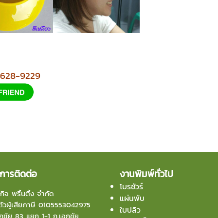
2-628-9229
การติดต่อ
งานพิมพ์ทั่วไป
โบรชัวร์
กิจ พริ้นติ้ง จำกัด
แผ่นพับ
ัวผู้เสียภาษี 0105553042975
ใบปลิว
ชัย 83 แยก 1-1 ถ.เอกชัย