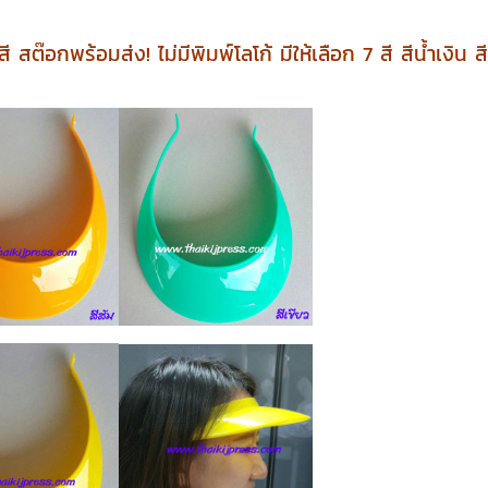
สต๊อกพร้อมส่ง! ไม่มีพิมพ์โลโก้ มีให้เลือก 7 สี สีน้ำเงิน ส