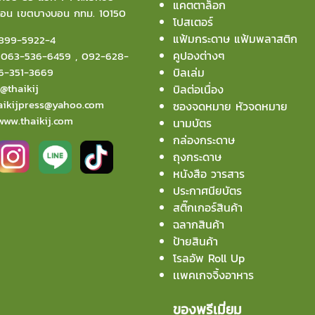
แคตตาล็อก
บอน
เขตบางบอน กทม. 10150
โปสเตอร์
แฟ้มกระดาษ แฟ้มพลาสติก
899-5922-4
คูปองต่างๆ
:
063-536-6459
,
092-628-
6-351-3669
บิลเล่ม
:
@thaikij
บิลต่อเนื่อง
aikijpress@yahoo.com
ซองจดหมาย หัวจดหมาย
www.thaikij.com
นามบัตร
กล่องกระดาษ
ถุงกระดาษ
หนังสือ วารสาร
ประกาศนียบัตร
สติ๊กเกอร์สินค้า
ฉลากสินค้า
ป้ายสินค้า
โรลอัพ Roll Up
เเพคเกจจิ้งอาหาร
ของพรีเมี่ยม