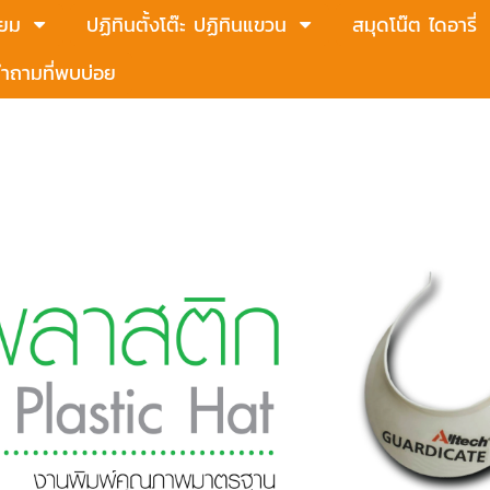
่ยม
ปฏิทินตั้งโต๊ะ ปฏิทินแขวน
สมุดโน๊ต ไดอารี่
ำถามที่พบบ่อย