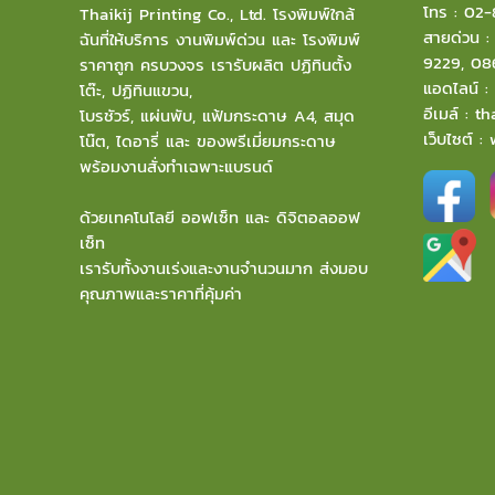
โทร :
02-
Thaikij Printing Co., Ltd.
โรงพิมพ์ใกล้
สายด่วน 
ฉัน
ที่ให้บริการ งานพิมพ์ด่วน และ โรงพิมพ์
9229
,
08
ราคาถูก ครบวงจร เรารับผลิต ปฏิทินตั้ง
แอดไลน์ 
โต๊ะ, ปฏิทินแขวน,
อีเมล์
:
th
โบรชัวร์, แผ่นพับ, แฟ้มกระดาษ A4, สมุด
เว็บไซต์ :
โน๊ต, ไดอารี่ และ ของพรีเมี่ยมกระดาษ
พร้อมงานสั่งทำเฉพาะแบรนด์
ด้วยเทคโนโลยี ออฟเซ็ท และ ดิจิตอลออฟ
เซ็ท
เรารับทั้งงานเร่งและงานจำนวนมาก ส่งมอบ
คุณภาพและราคาที่คุ้มค่า