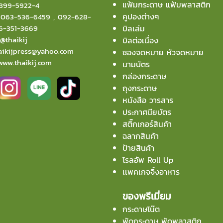
แฟ้มกระดาษ แฟ้มพลาสติก
899-5922-4
คูปองต่างๆ
:
063-536-6459
,
092-628-
6-351-3669
บิลเล่ม
:
@thaikij
บิลต่อเนื่อง
aikijpress@yahoo.com
ซองจดหมาย หัวจดหมาย
www.thaikij.com
นามบัตร
กล่องกระดาษ
ถุงกระดาษ
หนังสือ วารสาร
ประกาศนียบัตร
สติ๊กเกอร์สินค้า
ฉลากสินค้า
ป้ายสินค้า
โรลอัพ Roll Up
เเพคเกจจิ้งอาหาร
ของพรีเมี่ยม
กระดาษโน๊ต
พัดกระดาษ พัดพลาสติก