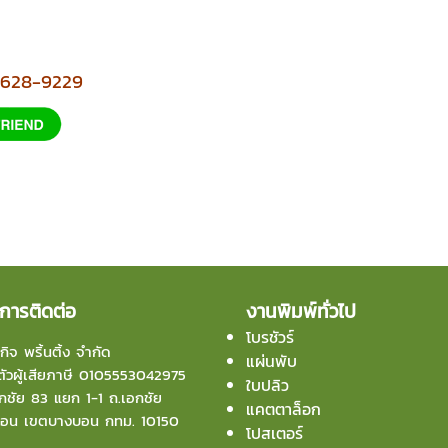
2-628-9229
การติดต่อ
งานพิมพ์ทั่วไป
โบรชัวร์
กิจ พริ้นติ้ง จำกัด
แผ่นพับ
ัวผู้เสียภาษี 0105553042975
ใบปลิว
ชัย 83 แยก 1-1 ถ.เอกชัย
แคตตาล็อก
บอน
เขตบางบอน กทม. 10150
โปสเตอร์