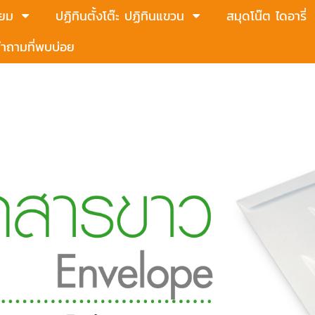
่ยม
ปฏิทินตั้งโต๊ะ ปฏิทินแขวน
สมุดโน๊ต ไดอารี่
ำถามที่พบบ่อย