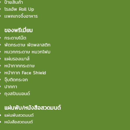
ป้ายสินค้า
โรลอัพ Roll Up
เเพคเกจจิ้งอาหาร
ของพรีเมี่ยม
กระดาษโน๊ต
พัดกระดาษ พัดพลาสติก
หมวกกระดาษ หมวกโฟม
แผ่นรองเมาส์
หน้ากากกระดาษ
หน้ากาก Face Shield
จุ๊บติดกระจก
ปากกา
ถุงสปันบอนด์
แผ่นพับ/หนังสือสวดมนต์
แผ่นพับสวดมนต์
หนังสือสวดมนต์