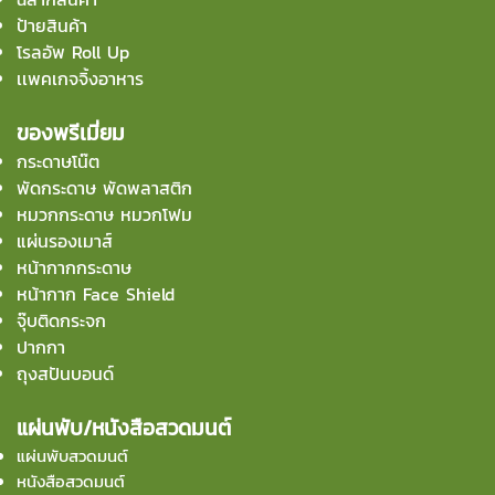
ป้ายสินค้า
โรลอัพ Roll Up
เเพคเกจจิ้งอาหาร
ของพรีเมี่ยม
กระดาษโน๊ต
พัดกระดาษ พัดพลาสติก
หมวกกระดาษ หมวกโฟม
แผ่นรองเมาส์
หน้ากากกระดาษ
หน้ากาก Face Shield
จุ๊บติดกระจก
ปากกา
ถุงสปันบอนด์
แผ่นพับ/หนังสือสวดมนต์
แผ่นพับสวดมนต์
หนังสือสวดมนต์