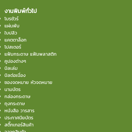
งานพิมพ์ทั่วไป
โบรชัวร์
แผ่นพับ
ใบปลิว
แคตตาล็อก
โปสเตอร์
แฟ้มกระดาษ แฟ้มพลาสติก
คูปองต่างๆ
บิลเล่ม
บิลต่อเนื่อง
ซองจดหมาย หัวจดหมาย
นามบัตร
กล่องกระดาษ
ถุงกระดาษ
หนังสือ วารสาร
ประกาศนียบัตร
สติ๊กเกอร์สินค้า
ฉลากสินค้า