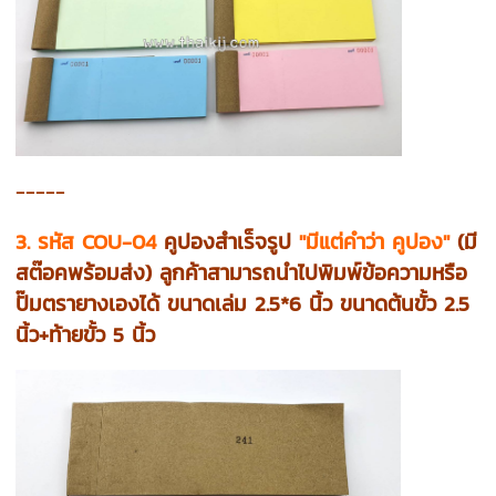
-----
3. รหัส COU-04
คูปองสำเร็จรูป
"มีแต่คำว่า คูปอง"
(มี
สต๊อคพร้อมส่ง) ลูกค้าสามารถนำไปพิมพ์ข้อความหรือ
ปั๊มตรายางเองได้
ขนาดเล่ม 2.5*6 นิ้ว ขนาดต้นขั้ว 2.5
นิ้ว+ท้ายขั้ว 5 นิ้ว