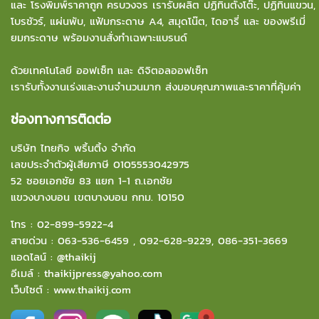
และ โรงพิมพ์ราคาถูก ครบวงจร เรารับผลิต ปฏิทินตั้งโต๊ะ, ปฏิทินแขวน,
โบรชัวร์, แผ่นพับ, แฟ้มกระดาษ A4, สมุดโน๊ต, ไดอารี่ และ ของพรีเมี่
ยมกระดาษ พร้อมงานสั่งทำเฉพาะแบรนด์
ด้วยเทคโนโลยี ออฟเซ็ท และ ดิจิตอลออฟเซ็ท
เรารับทั้งงานเร่งและงานจำนวนมาก ส่งมอบคุณภาพและราคาที่คุ้มค่า
ช่องทางการติดต่อ
บริษัท ไทยกิจ พริ้นติ้ง จำกัด
เลขประจำตัวผู้เสียภาษี 0105553042975
52 ซอยเอกชัย 83 แยก 1-1 ถ.เอกชัย
แขวงบางบอน
เขตบางบอน กทม. 10150
โทร :
02-899-5922-4
สายด่วน :
063-536-6459
,
092-628-9229
,
086-351-3669
แอดไลน์ :
@thaikij
อีเมล์
:
thaikijpress@yahoo.com
เว็บไซต์ :
www.thaikij.com