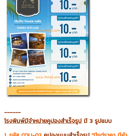
------
โรงพิมพ์มีจำหน่ายคูปองสำเร็จรูป
มี 3 รูปแบบ
1. รหัส COU-02
คูปองเเบบสำเร็จรูป
"มีแต่ราคา มีคำ