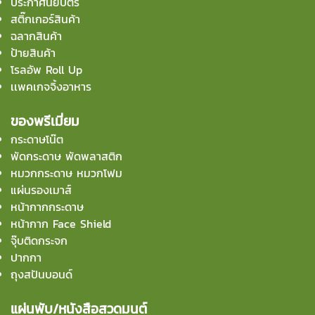
ประกาศนียบัตร
สติ๊กเกอร์สินค้า
ฉลากสินค้า
ป้ายสินค้า
โรลอัพ Roll Up
เเพคเกจจิ้งอาหาร
ของพรีเมี่ยม
กระดาษโน๊ต
พัดกระดาษ พัดพลาสติก
หมวกกระดาษ หมวกโฟม
แผ่นรองเมาส์
หน้ากากกระดาษ
หน้ากาก Face Shield
จุ๊บติดกระจก
ปากกา
ถุงสปันบอนด์
แผ่นพับ/หนังสือสวดมนต์