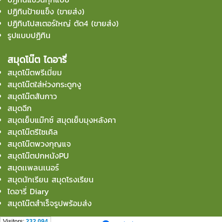
ปฏิทินป้ายแข็ง (ขายส่ง)
ปฏิทินโปสเตอร์ใหญ่ ตัด4 (ขายส่ง)
รูปแบบปฏิทิน
สมุดโน๊ต ไดอารี่
สมุดโน๊ตพรีเมี่ยม
สมุดโน๊ตใส่ห่วงกระดูกงู
สมุดโน๊ตสันกาว
สมุดฉีก
สมุดเย็บแม๊กซ์ สมุดเย็บมุงหลังคา
สมุดโน๊ตรีไซเคิล
สมุดโน๊ตพวงกุญแจ
สมุดโน๊ตปกหนังPU
สมุดเเพลนเนอร์
สมุดนักเรียน สมุดโรงเรียน
ไดอารี่ Diary
สมุดโน๊ตสำเร็จรูปพร้อมส่ง
Visitors:
232,094