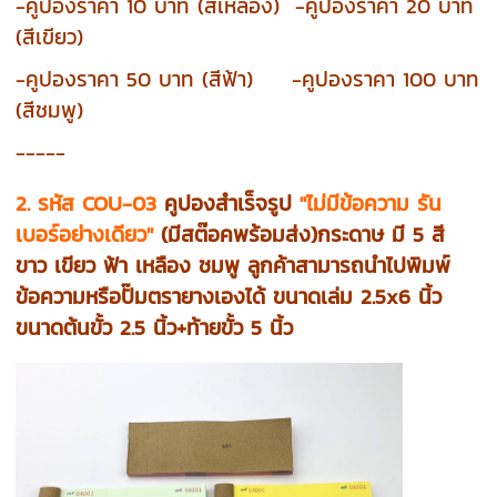
-คูปอง
ราคา
10 บาท (สีเหลือง) -คูปอง
ราคา
20 บาท
(สีเขียว)
-คูปอง
ราคา
50 บาท (สีฟ้า) -คูปอง
ราคา
100 บาท
(สีชมพู)
-----
2. รหัส COU-03
คูปองสำเร็จรูป
"ไม่มีข้อความ รัน
เบอร์อย่างเดียว"
(มีสต๊อคพร้อมส่ง)กระดาษ มี 5 สี
ขาว เขียว ฟ้า เหลือง ชมพู
ลูกค้าสามารถนำไปพิมพ์
ข้อความหรือปั๊มตรายางเองได้ ขนาดเล่ม 2.5x6 นิ้ว
ขนาดต้นขั้ว 2.5 นิ้ว+ท้ายขั้ว 5 นิ้ว