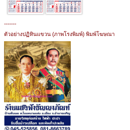
-------
ตัวอย่างปฏิทินแขวน (ภาพโรงพิมพ์) พิมพ์โฆษณา