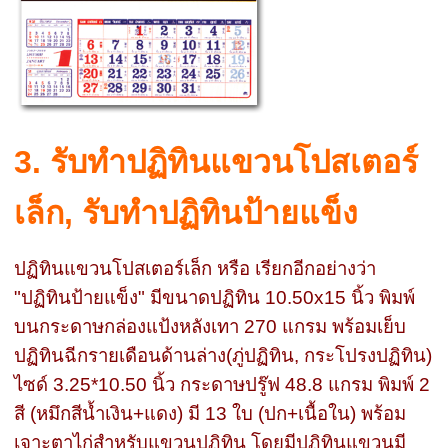
3. รับทำปฏิทินแขวนโปสเตอร์
เล็ก, รับทำปฏิทินป้ายแข็ง
ปฏิทินแขวนโปสเตอร์เล็ก หรือ เรียกอีกอย่างว่า
"ปฏิทินป้ายแข็ง" มีขนาดปฏิทิน 10.50x15 นิ้ว พิมพ์
บนกระดาษกล่องแป้งหลังเทา 270 แกรม พร้อมเย็บ
ปฏิทินฉีกรายเดือนด้านล่าง(ภู่ปฏิทิน, กระโปรงปฏิทิน)
ไซด์ 3.25*10.50 นิ้ว กระดาษปรู๊ฟ 48.8 แกรม พิมพ์ 2
สี (หมึกสีน้ำเงิน+แดง) มี 13 ใบ (ปก+เนื้อใน) พร้อม
เจาะตาไก่สำหรับแขวนปฏิทิน โดยมีปฏิทินแขวนมี