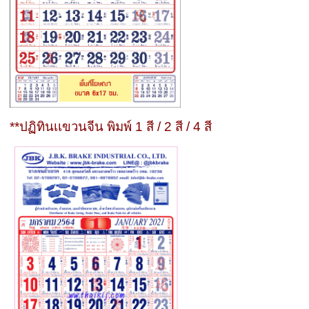
**ปฏิทินเเขวนจีน พิมพ์ 1 สี / 2 สี / 4 สี