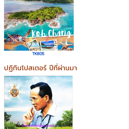
ปฏิทินโปสเตอร์ ปีที่ผ่านมา