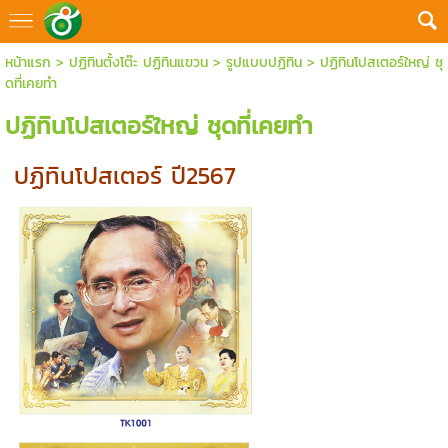
หน้าแรก
>
ปฏิทินตั้งโต๊ะ ปฏิทินแขวน
>
รูปแบบปฏิทิน
>
ปฏิทินโปสเตอร์ใหญ่ ชุ
ดที่เคยทำ
ปฏิทินโปสเตอร์ใหญ่ ชุดที่เคยทำ
ปฏิทินโปสเตอร์ ปี2567