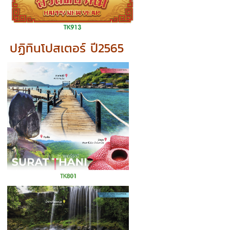
ปฏิทินโปสเตอร์ ปี2565