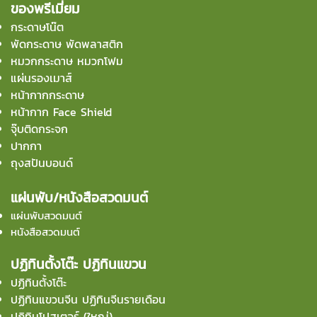
ของพรีเมี่ยม
กระดาษโน๊ต
พัดกระดาษ พัดพลาสติก
หมวกกระดาษ หมวกโฟม
แผ่นรองเมาส์
หน้ากากกระดาษ
หน้ากาก Face Shield
จุ๊บติดกระจก
ปากกา
ถุงสปันบอนด์
แผ่นพับ/หนังสือสวดมนต์
แผ่นพับสวดมนต์
หนังสือสวดมนต์
ปฏิทินตั้งโต๊ะ ปฏิทินแขวน
ปฏิทินตั้งโต๊ะ
ปฏิทินแขวนจีน ปฏิทินจีนรายเดือน
ปฏิทินโปสเตอร์ (ใหญ่)