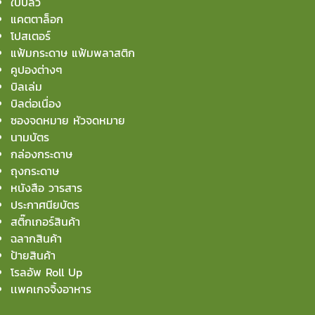
ใบปลิว
แคตตาล็อก
โปสเตอร์
แฟ้มกระดาษ แฟ้มพลาสติก
คูปองต่างๆ
บิลเล่ม
บิลต่อเนื่อง
ซองจดหมาย หัวจดหมาย
นามบัตร
กล่องกระดาษ
ถุงกระดาษ
หนังสือ วารสาร
ประกาศนียบัตร
สติ๊กเกอร์สินค้า
ฉลากสินค้า
ป้ายสินค้า
โรลอัพ Roll Up
เเพคเกจจิ้งอาหาร