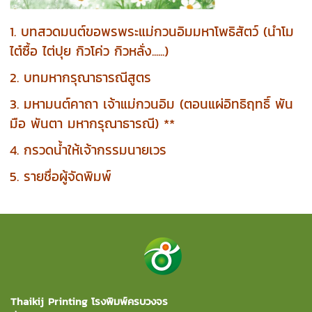
1. บทสวดมนต์ขอพรพระแม่กวนอิมมหาโพธิสัตว์ (นำโม
ไต๋ซื้อ ไต่ปุย กิวโค่ว กิวหลั่ง......)
2. บทมหากรุณาธารณีสูตร
3. มหามนต์คาถา เจ้าแม่กวนอิม (ตอนแผ่อิทธิฤทธิ์ พัน
มือ พันตา มหากรุณาธารณี) **
4. กรวดน้ำให้เจ้ากรรมนายเวร
5. รายชื่อผู้จัดพิมพ์
Thaikij Printing โรงพิมพ์ครบวงจร