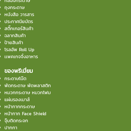
กล่องกระดาษ
ถุงกระดาษ
หนังสือ วารสาร
ประกาศนียบัตร
สติ๊กเกอร์สินค้า
ฉลากสินค้า
ป้ายสินค้า
โรลอัพ Roll Up
เเพคเกจจิ้งอาหาร
ของพรีเมี่ยม
กระดาษโน๊ต
พัดกระดาษ พัดพลาสติก
หมวกกระดาษ หมวกโฟม
แผ่นรองเมาส์
หน้ากากกระดาษ
หน้ากาก Face Shield
จุ๊บติดกระจก
ปากกา