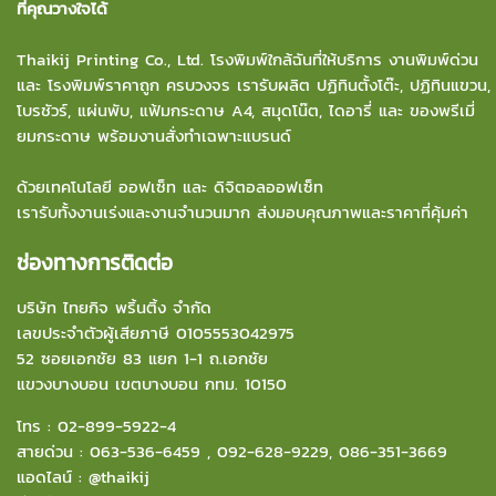
ที่คุณวางใจได้
Thaikij Printing Co., Ltd.
โรงพิมพ์ใกล้ฉัน
ที่ให้บริการ งานพิมพ์ด่วน
และ โรงพิมพ์ราคาถูก ครบวงจร เรารับผลิต ปฏิทินตั้งโต๊ะ, ปฏิทินแขวน,
โบรชัวร์, แผ่นพับ, แฟ้มกระดาษ A4, สมุดโน๊ต, ไดอารี่ และ ของพรีเมี่
ยมกระดาษ พร้อมงานสั่งทำเฉพาะแบรนด์
ด้วยเทคโนโลยี ออฟเซ็ท และ ดิจิตอลออฟเซ็ท
เรารับทั้งงานเร่งและงานจำนวนมาก ส่งมอบคุณภาพและราคาที่คุ้มค่า
ช่องทางการติดต่อ
บริษัท ไทยกิจ พริ้นติ้ง จำกัด
เลขประจำตัวผู้เสียภาษี 0105553042975
52 ซอยเอกชัย 83 แยก 1-1 ถ.เอกชัย
แขวงบางบอน
เขตบางบอน กทม. 10150
โทร :
02-899-5922-4
สายด่วน :
063-536-6459
,
092-628-9229
,
086-351-3669
แอดไลน์ :
@thaikij