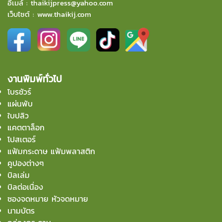
อีเมล์
:
thaikijpress@yahoo.com
เว็บไซต์ :
www.thaikij.com
งานพิมพ์ทั่วไป
โบรชัวร์
แผ่นพับ
ใบปลิว
แคตตาล็อก
โปสเตอร์
แฟ้มกระดาษ แฟ้มพลาสติก
คูปองต่างๆ
บิลเล่ม
บิลต่อเนื่อง
ซองจดหมาย หัวจดหมาย
นามบัตร