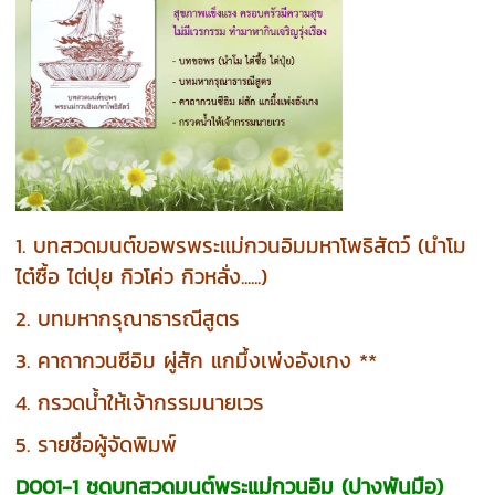
1. บทสวดมนต์ขอพรพระแม่กวนอิมมหาโพธิสัตว์ (นำโม
ไต๋ซื้อ ไต่ปุย กิวโค่ว กิวหลั่ง......)
2. บทมหากรุณาธารณีสูตร
3. คาถากวนซีอิม ผู่สัก แกมึ้งเพ่งอังเกง **
4. กรวดน้ำให้เจ้ากรรมนายเวร
5. รายชื่อผู้จัดพิมพ์
D001-1 ชุดบทสวดมนต์พระแม่กวนอิม (ปางพันมือ)