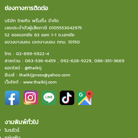
ช่องทางการติดต่อ
บริษัท ไทยกิจ พริ้นติ้ง จำกัด
เลขประจำตัวผู้เสียภาษี 0105553042975
52 ซอยเอกชัย 83 แยก 1-1 ถ.เอกชัย
แขวงบางบอน
เขตบางบอน กทม. 10150
โทร :
02-899-5922-4
สายด่วน :
063-536-6459
,
092-628-9229
,
086-351-3669
แอดไลน์ :
@thaikij
อีเมล์
:
thaikijpress@yahoo.com
เว็บไซต์ :
www.thaikij.com
งานพิมพ์ทั่วไป
โบรชัวร์
แผ่นพับ