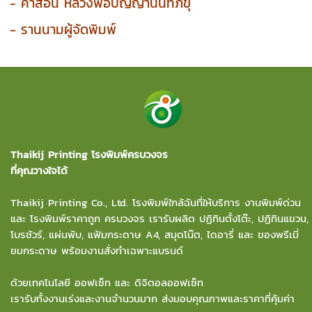
- คำสอน หลวงพ่อปัญญานันทภิขุ
- รานนามผู้จัดพิมพ์
Thaikij Printing โรงพิมพ์ครบวงจร
ที่คุณวางใจได้
Thaikij Printing Co., Ltd.
โรงพิมพ์ใกล้ฉัน
ที่ให้บริการ งานพิมพ์ด่วน
และ โรงพิมพ์ราคาถูก ครบวงจร เรารับผลิต ปฏิทินตั้งโต๊ะ, ปฏิทินแขวน,
โบรชัวร์, แผ่นพับ, แฟ้มกระดาษ A4, สมุดโน๊ต, ไดอารี่ และ ของพรีเมี่
ยมกระดาษ พร้อมงานสั่งทำเฉพาะแบรนด์
ด้วยเทคโนโลยี ออฟเซ็ท และ ดิจิตอลออฟเซ็ท
เรารับทั้งงานเร่งและงานจำนวนมาก ส่งมอบคุณภาพและราคาที่คุ้มค่า