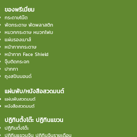
ของพรีเมี่ยม
กระดาษโน๊ต
พัดกระดาษ พัดพลาสติก
หมวกกระดาษ หมวกโฟม
แผ่นรองเมาส์
หน้ากากกระดาษ
หน้ากาก Face Shield
จุ๊บติดกระจก
ปากกา
ถุงสปันบอนด์
แผ่นพับ/หนังสือสวดมนต์
แผ่นพับสวดมนต์
หนังสือสวดมนต์
ปฏิทินตั้งโต๊ะ ปฏิทินแขวน
ปฏิทินตั้งโต๊ะ
ปฏิทินแขวนจีน ปฏิทินจีนรายเดือน