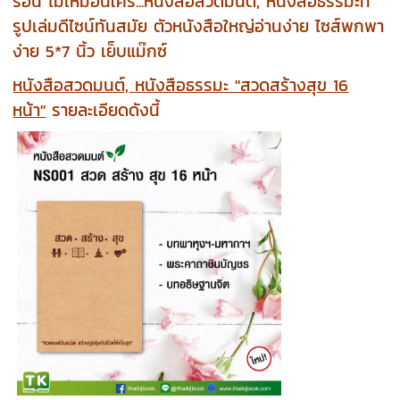
ร้อน ไม่เหมือนใคร...หนังสือสวดมนต์, หนังสือธรรมะที่
รูปเล่มดีไซน์ทันสมัย ตัวหนังสือใหญ่อ่านง่าย ไซส์พกพา
ง่าย 5*7 นิ้ว เย็บแม๊กซ์
หนังสือสวดมนต์, หนังสือธรรมะ "สวดสร้างสุข 16
หน้า"
รายละเอียดดังนี้