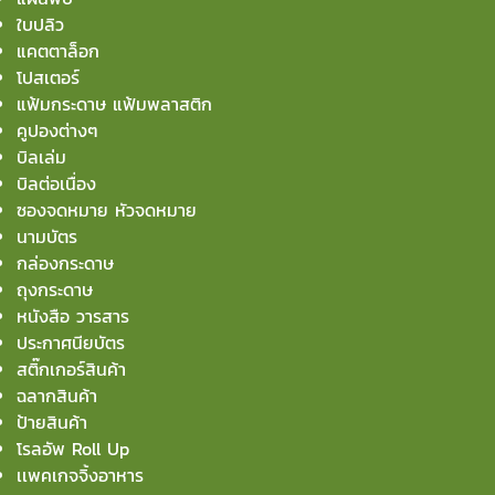
ใบปลิว
แคตตาล็อก
โปสเตอร์
แฟ้มกระดาษ แฟ้มพลาสติก
คูปองต่างๆ
บิลเล่ม
บิลต่อเนื่อง
ซองจดหมาย หัวจดหมาย
นามบัตร
กล่องกระดาษ
ถุงกระดาษ
หนังสือ วารสาร
ประกาศนียบัตร
สติ๊กเกอร์สินค้า
ฉลากสินค้า
ป้ายสินค้า
โรลอัพ Roll Up
เเพคเกจจิ้งอาหาร