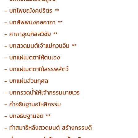
- บทโพชฌังคปริตร **
- บทสัพพมงคลคาถา **
- คาถาอุณหิสสวิชัย **
- บทสวดมนต์เจ้าแม่กวนอิม **
- บทแผ่เมตตาให้ตนเอง
- บทแผ่เมตตาให้สรรพสัตว์
- บทแผ่นส่วนกุศล
- บทกรวดน้ำให้เจ้ากรรมนายเวร
- คำอธิษฐานอโหสิกรรม
- บทอธิษฐานจิต **
- ทำสมาธิหลังสวดมนต์ สร้างกรรมดี