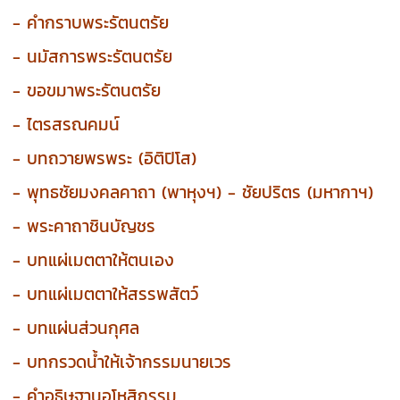
- คำกราบพระรัตนตรัย
- นมัสการพระรัตนตรัย
- ขอขมาพระรัตนตรัย
- ไตรสรณคมน์
- บทถวายพรพระ (อิติปิโส)
- พุทธชัยมงคลคาถา (พาหุงฯ) - ชัยปริตร (มหากาฯ)
- พระคาถาชินบัญชร
- บทแผ่เมตตาให้ตนเอง
- บทแผ่เมตตาให้สรรพสัตว์
- บทแผ่นส่วนกุศล
- บทกรวดน้ำให้เจ้ากรรมนายเวร
- คำอธิษฐานอโหสิกรรม