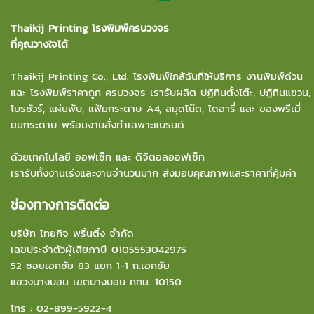
Thaikij Printing โรงพิมพ์ครบวงจร
ที่คุณวางใจได้
Thaikij Printing Co., Ltd.
โรงพิมพ์ใกล้ฉัน
ที่ให้บริการ งานพิมพ์ด่วน
และ โรงพิมพ์ราคาถูก ครบวงจร เรารับผลิต ปฏิทินตั้งโต๊ะ, ปฏิทินแขวน,
โบรชัวร์, แผ่นพับ, แฟ้มกระดาษ A4, สมุดโน๊ต, ไดอารี่ และ ของพรีเมี่
ยมกระดาษ พร้อมงานสั่งทำเฉพาะแบรนด์
ด้วยเทคโนโลยี ออฟเซ็ท และ ดิจิตอลออฟเซ็ท
เรารับทั้งงานเร่งและงานจำนวนมาก ส่งมอบคุณภาพและราคาที่คุ้มค่า
ช่องทางการติดต่อ
บริษัท ไทยกิจ พริ้นติ้ง จำกัด
เลขประจำตัวผู้เสียภาษี 0105553042975
52 ซอยเอกชัย 83 แยก 1-1 ถ.เอกชัย
แขวงบางบอน
เขตบางบอน กทม. 10150
โทร :
02-899-5922-4