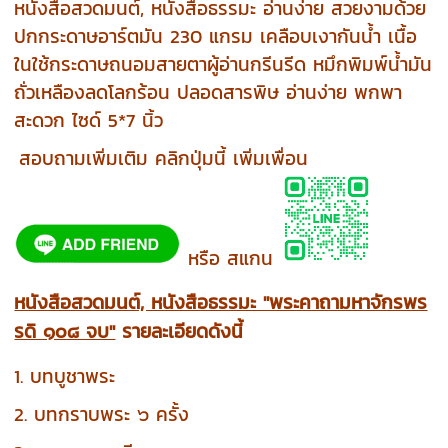
หนังสือสวดมนต์, หนังสือธรรมะ อ่านง่าย สวยงามด้วย
ปกกระดาษอาร์ตมัน 230 แกรม เคลือบเงากันน้ำ เนื้อ
ในใช้กระดาษถนอมสายตาผู้อ่านกรีนรีด หมึกพิมพ์น้ำมัน
ถั่วเหลืองลดโลกร้อน ปลอดสารพิษ อ่านง่าย พกพา
สะดวก ไซด์ 5*7 นิ้ว
สอบถามเพิ่มเติม คลิกปุ่มนี้ เพิ่มเพื่อน
หรือ สแกน
หนังสือสวดมนต์, หนังสือธรรมะ "พระคาถามหาจักรพร
รดิ ๑๐๘ จบ"
รายละเอียดดังนี้
1. บทบูชาพระ
2. บทกราบพระ ๖ ครั้ง