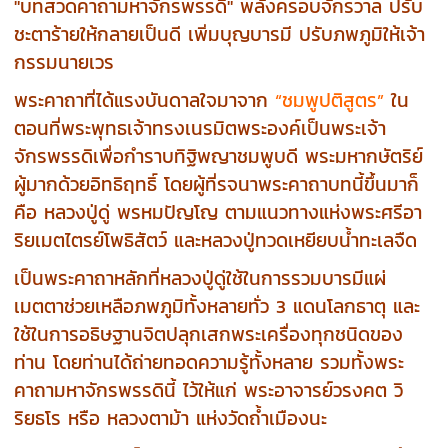
"บทสวดคาถามหาจักรพรรดิ" พลังครอบจักรวาล ปรับ
ชะตาร้ายให้กลายเป็นดี เพิ่มบุญบารมี ปรับภพภูมิให้เจ้า
กรรมนายเวร
พระคาถาที่ได้แรงบันดาลใจมาจาก
“ชมพูปติสูตร”
ใน
ตอนที่พระพุทธเจ้าทรงเนรมิตพระองค์เป็นพระเจ้า
จักรพรรดิเพื่อกำราบทิฐิพญาชมพูบดี พระมหากษัตริย์
ผู้มากด้วยอิทธิฤทธิ์ โดยผู้ที่รจนาพระคาถาบทนี้ขึ้นมาก็
คือ หลวงปู่ดู่ พรหมปัญโญ ตามแนวทางแห่งพระศรีอา
ริยเมตไตรย์โพธิสัตว์ และหลวงปู่ทวดเหยียบน้ำทะเลจืด
เป็นพระคาถาหลักที่หลวงปู่ดู่ใช้ในการรวมบารมีแผ่
เมตตาช่วยเหลือภพภูมิทั้งหลายทั่ว 3 แดนโลกธาตุ และ
ใช้ในการอธิษฐานจิตปลุกเสกพระเครื่องทุกชนิดของ
ท่าน โดยท่านได้ถ่ายทอดความรู้ทั้งหลาย รวมทั้งพระ
คาถามหาจักรพรรดินี้ ไว้ให้แก่ พระอาจารย์วรงคต วิ
ริยธโร หรือ หลวงตาม้า แห่งวัดถ้ำเมืองนะ