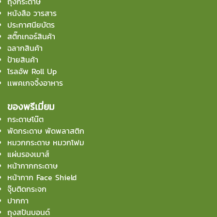
ถุงกระดาษ
หนังสือ วารสาร
ประกาศนียบัตร
สติ๊กเกอร์สินค้า
ฉลากสินค้า
ป้ายสินค้า
โรลอัพ Roll Up
เเพคเกจจิ้งอาหาร
ของพรีเมี่ยม
กระดาษโน๊ต
พัดกระดาษ พัดพลาสติก
หมวกกระดาษ หมวกโฟม
แผ่นรองเมาส์
หน้ากากกระดาษ
หน้ากาก Face Shield
จุ๊บติดกระจก
ปากกา
ถุงสปันบอนด์