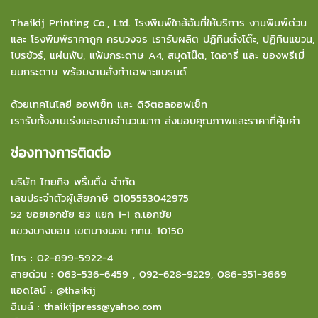
Thaikij Printing Co., Ltd.
โรงพิมพ์ใกล้ฉัน
ที่ให้บริการ งานพิมพ์ด่วน
และ โรงพิมพ์ราคาถูก ครบวงจร เรารับผลิต ปฏิทินตั้งโต๊ะ, ปฏิทินแขวน,
โบรชัวร์, แผ่นพับ, แฟ้มกระดาษ A4, สมุดโน๊ต, ไดอารี่ และ ของพรีเมี่
ยมกระดาษ พร้อมงานสั่งทำเฉพาะแบรนด์
ด้วยเทคโนโลยี ออฟเซ็ท และ ดิจิตอลออฟเซ็ท
เรารับทั้งงานเร่งและงานจำนวนมาก ส่งมอบคุณภาพและราคาที่คุ้มค่า
ช่องทางการติดต่อ
บริษัท ไทยกิจ พริ้นติ้ง จำกัด
เลขประจำตัวผู้เสียภาษี 0105553042975
52 ซอยเอกชัย 83 แยก 1-1 ถ.เอกชัย
แขวงบางบอน
เขตบางบอน กทม. 10150
โทร :
02-899-5922-4
สายด่วน :
063-536-6459
,
092-628-9229
,
086-351-3669
แอดไลน์ :
@thaikij
อีเมล์
:
thaikijpress@yahoo.com