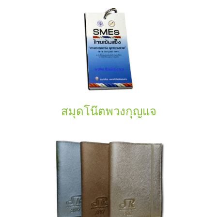
สมุดโน๊ตพวงกุญแจ