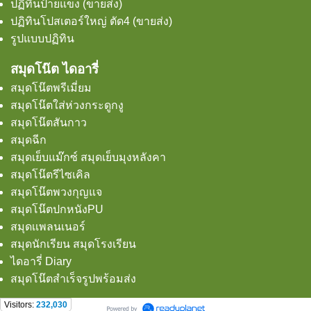
ปฏิทินป้ายแข็ง (ขายส่ง)
ปฏิทินโปสเตอร์ใหญ่ ตัด4 (ขายส่ง)
รูปแบบปฏิทิน
สมุดโน๊ต ไดอารี่
สมุดโน๊ตพรีเมี่ยม
สมุดโน๊ตใส่ห่วงกระดูกงู
สมุดโน๊ตสันกาว
สมุดฉีก
สมุดเย็บแม๊กซ์ สมุดเย็บมุงหลังคา
สมุดโน๊ตรีไซเคิล
สมุดโน๊ตพวงกุญแจ
สมุดโน๊ตปกหนังPU
สมุดเเพลนเนอร์
สมุดนักเรียน สมุดโรงเรียน
ไดอารี่ Diary
สมุดโน๊ตสำเร็จรูปพร้อมส่ง
Visitors:
232,030