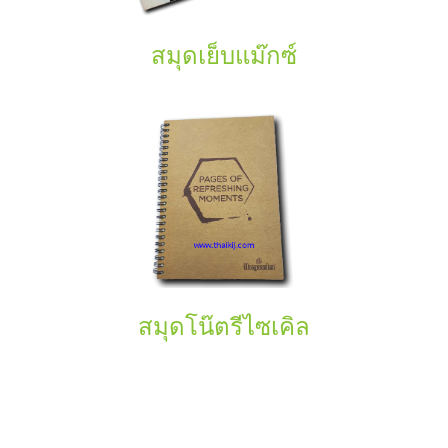
สมุดเย็บแม๊กซ์
สมุดโน๊ตรีไซเคิล