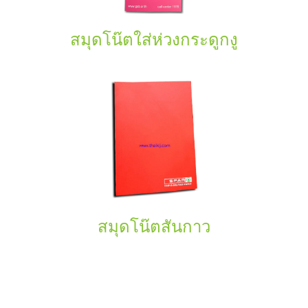
สมุดโน๊ตใส่ห่วงกระดูกงู
สมุดโน๊ตสันกาว