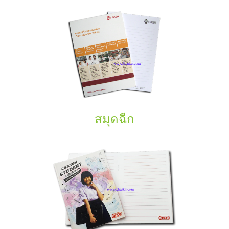
สมุดฉีก